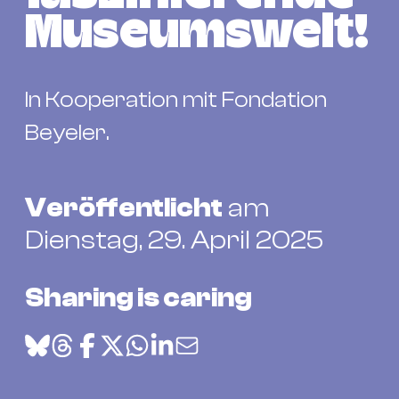
Bü
Museumswelt!
Kul
Re
Ba
In Kooperation mit Fondation
&
Beyeler.
Pu
Ca
&
Veröffentlicht
am
Te
Dienstag, 29. April 2025
Ro
Bä
&
Sharing is caring
Kon
Sh
Mo