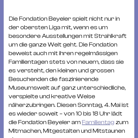
Ba
Gu
Kle
Die Fondation Beyeler spielt nicht nur in
Kl
der obersten Liga mit, wenn es um
St.
besondere Ausstellungen mit Strahlkraft
Jo
um die ganze Welt geht. Die Fondation
We
beweist auch mit ihren regelmässigen
Ev
Familientagen stets von neuem, dass sie
es versteht, den kleinen und grossen
Besuchenden die faszinierende
Museumswelt auf ganz unterschiedliche,
verspielte und kreative Weise
Magazin
Newsletter
Suchen
näherzubringen. Diesen Sonntag, 4. Mai ist
es wieder soweit – von 10 bis 18 Uhr lädt
die Fondation Beyeler am
Familientag
zum
Mitmachen, Mitgestalten und Mitstaunen