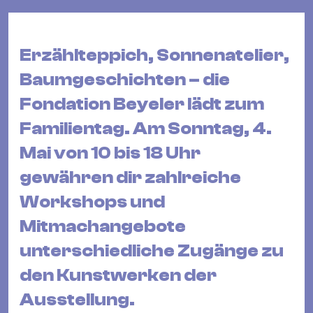
&
Kle
Co
Erzählteppich, Sonnenatelier,
St
Baumgeschichten – die
Wo
Fondation Beyeler lädt zum
&
Le
Familientag. Am Sonntag, 4.
Sc
Mai von 10 bis 18 Uhr
&
gewähren dir zahlreiche
Uh
Workshops und
Bl
&
Mitmachangebote
Pf
unterschiedliche Zugänge zu
Qu
den Kunstwerken der
Alt
Ausstellung.