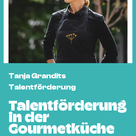
Fil
Hot
Na
&
Pa
Ku
&
Ku
Tanja Grandits
Mu
Th
Talentförderung
Gal
&
Talentförderung
Au
in der
Lit
Gourmetküche
&