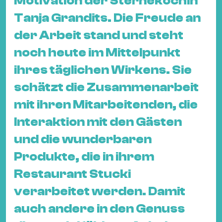
Motivation der Sterneköchin
&
Tanja Grandits. Die Freude an
Kle
Co
der Arbeit stand und steht
St
noch heute im Mittelpunkt
Wo
ihres täglichen Wirkens. Sie
&
schätzt die Zusammenarbeit
Le
Sc
mit ihren Mitarbeitenden, die
&
Interaktion mit den Gästen
Uh
und die wunderbaren
Bl
Produkte, die in ihrem
&
Pf
Restaurant Stucki
Qu
verarbeitet werden. Damit
auch andere in den Genuss
Alt