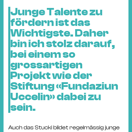
Junge Talente zu
fördern ist das
Wichtigste. Daher
bin ich stolz darauf,
bei einem so
grossartigen
Projekt wie der
Stiftung «Fundaziun
Uccelin» dabei zu
sein.
Auch das Stucki bildet regelmässig junge