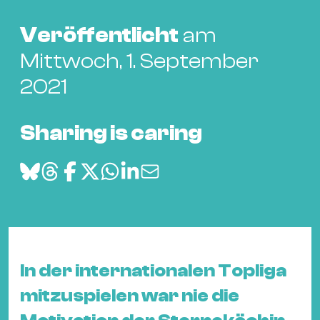
Bü
Kul
Veröffentlicht
am
Re
Mittwoch, 1. September
Ba
2021
&
Pu
Sharing is caring
Ca
&
Te
Ro
Bä
&
Kon
In der internationalen Topliga
Sh
mitzuspielen war nie die
Mo