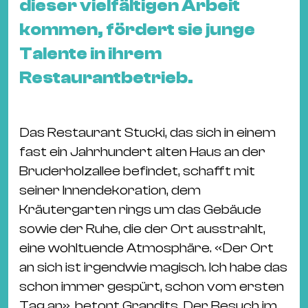
Ba
dieser vielfältigen Arbeit
Gu
kommen, fördert sie junge
Kle
Talente in ihrem
Kl
Restaurantbetrieb.
St.
Jo
We
Das Restaurant Stucki, das sich in einem
Ev
fast ein Jahrhundert alten Haus an der
Bruderholzallee befindet, schafft mit
seiner Innendekoration, dem
Kräutergarten rings um das Gebäude
sowie der Ruhe, die der Ort ausstrahlt,
Magazin
Newsletter
Suchen
eine wohltuende Atmosphäre. «Der Ort
an sich ist irgendwie magisch. Ich habe das
schon immer gespürt, schon vom ersten
Tag an», betont Grandits. Der Besuch im