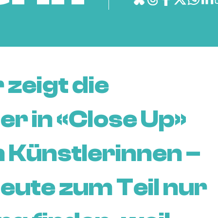
 zeigt die
er in «Close Up»
 Künstlerinnen –
heute zum Teil nur