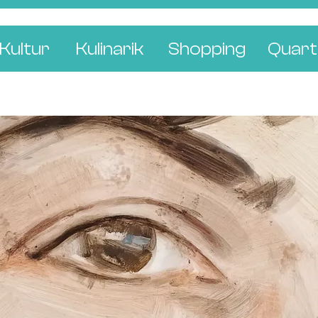
Kultur
Kulinarik
Shopping
Quart
e
Restaurants
Mode & Kleider
Altst
r
Bars & Pubs
Concept Stores
Bachl
 & Ausstellungen
Cafés & Tea Rooms
Wohnen & Leben
Gunde
ur & Bücher
Bäckereien & Konditoreien
Schmuck & Uhren
Kleinb
Blumen & Pflanze
Klybe
St. J
Wetts