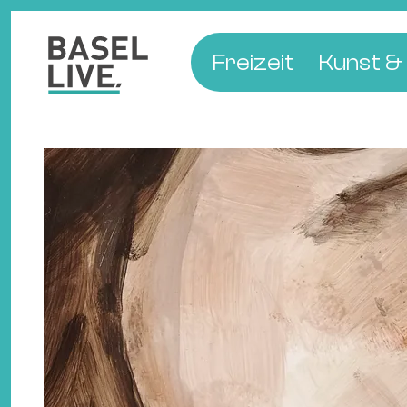
Freizeit
Kunst & 
Musik & Konzert
Museen
Club & Party
Theate
Familie & Kinder
Galerien
Kino & Film
Literat
Hotels
Natur & Parks