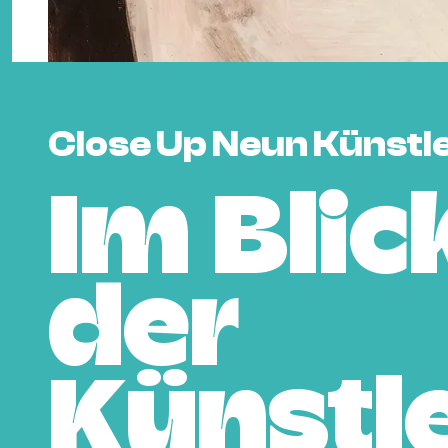
Close Up Neun Künstl
Im Blic
der
Künstl