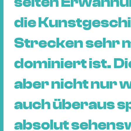
selten Erwähnun
die Kunstgeschi
Strecken sehr 
dominiert ist. Di
aber nicht nur 
auch überaus s
absolut sehens