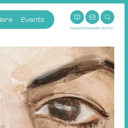
iere
Events
Magazin
Newsletter
Suchen
adt
etten
ldingen
asel
n
ck
ohann
tein