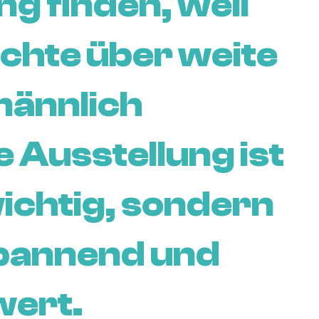
g finden, weil
chte über weite
männlich
e Ausstellung ist
wichtig, sondern
pannend und
wert.