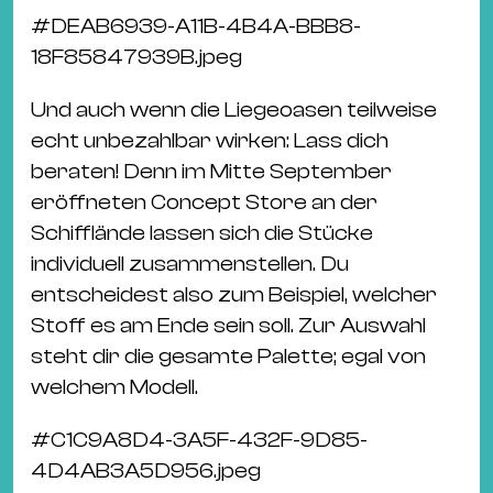
#
DEAB6939-A11B-4B4A-BBB8-
18F85847939B.jpeg
Und auch wenn die Liegeoasen teilweise
echt unbezahlbar wirken: Lass dich
beraten! Denn im Mitte September
eröffneten Concept Store an der
Schifflände lassen sich die Stücke
individuell zusammenstellen. Du
entscheidest also zum Beispiel, welcher
Stoff es am Ende sein soll. Zur Auswahl
steht dir die gesamte Palette; egal von
welchem Modell.
#
C1C9A8D4-3A5F-432F-9D85-
4D4AB3A5D956.jpeg