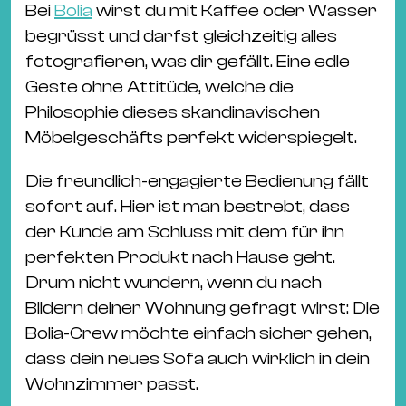
Ba
Bei
Bolia
wirst du mit Kaffee oder Wasser
Gu
begrüsst und darfst gleichzeitig alles
Kle
fotografieren, was dir gefällt. Eine edle
Kl
Geste ohne Attitüde, welche die
St.
Philosophie dieses skandinavischen
Jo
Möbelgeschäfts perfekt widerspiegelt.
We
Ev
Die freundlich-engagierte Bedienung fällt
sofort auf. Hier ist man bestrebt, dass
der Kunde am Schluss mit dem für ihn
perfekten Produkt nach Hause geht.
Drum nicht wundern, wenn du nach
Magazin
Newsletter
Suchen
Bildern deiner Wohnung gefragt wirst: Die
Bolia-Crew möchte einfach sicher gehen,
dass dein neues Sofa auch wirklich in dein
Wohnzimmer passt.