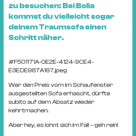
&
zu besuchen: Bei Bolia
Kle
kommst du vielleicht sogar
Co
deinem Traumsofa einen
St
Schritt näher.
Wo
&
Le
#
F501171A-0E2E-4124-9CE4-
Sc
E3EDE987A167.jpeg
&
Uh
Wer den Preis vom im Schaufenster
Bl
ausgestellten Sofa erhascht, dürfte
&
subito auf dem Absatz wieder
Pf
kehrtmachen.
Qu
Aber hey, es lohnt sich im Fall – geh rein!
Alt