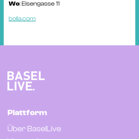
Wo
: Eisengasse 11
bolia.com
Plattform
Über BaselLive