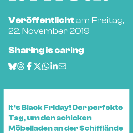
Bü
Kul
Veröffentlicht
am Freitag,
Re
22. November 2019
Ba
&
Pu
Sharing is caring
Ca
&
Te
Ro
Bä
&
Kon
It‘s Black Friday! Der perfekte
Sh
Tag, um den schicken
Möbelladen an der Schifflände
Mo