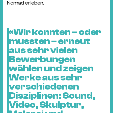
Nomad erleben.
«Wir konnten – oder
mussten – erneut
aus sehr vielen
Bewerbungen
wählen und zeigen
Werke aus sehr
verschiedenen
Disziplinen: Sound,
Video, Skulptur,