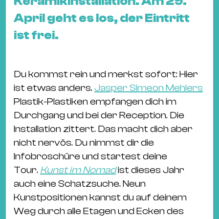
Keramikinstallation. Am 29.
Ba
Gu
April geht es los, der Eintritt
Kle
ist frei.
Kl
St.
Jo
Du kommst rein und merkst sofort: Hier
We
ist etwas anders.
Jasper Simeon Mehlers
Ev
Plastik-Plastiken empfangen dich im
Durchgang und bei der Reception. Die
Installation zittert. Das macht dich aber
nicht nervös. Du nimmst dir die
Infobroschüre und startest deine
Magazin
Newsletter
Suchen
Tour.
Kunst im Nomad
ist dieses Jahr
auch eine Schatzsuche. Neun
Kunstpositionen kannst du auf deinem
Weg durch alle Etagen und Ecken des