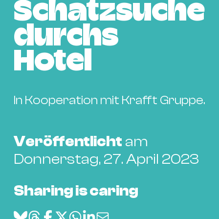
Bü
Schatzsuche
Kul
durchs
Re
Ba
Hotel
&
Pu
Ca
In Kooperation mit Krafft Gruppe.
&
Te
Ro
Veröffentlicht
am
Bä
Donnerstag, 27. April 2023
&
Kon
Sh
Sharing is caring
Mo