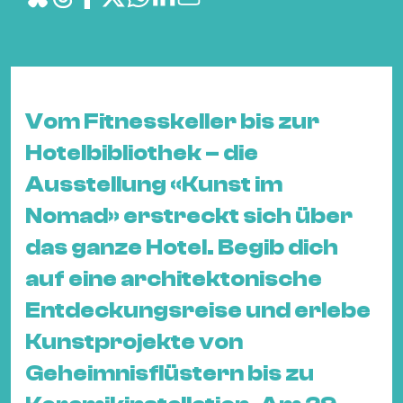
&
Kle
Co
St
Wo
Vom Fitnesskeller bis zur
&
Hotelbibliothek – die
Le
Ausstellung «Kunst im
Sc
&
Nomad» erstreckt sich über
Uh
das ganze Hotel. Begib dich
Bl
auf eine architektonische
&
Entdeckungsreise und erlebe
Pf
Qu
Kunstprojekte von
Geheimnisflüstern bis zu
Alt