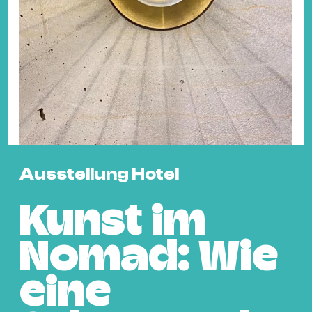
Fil
Hot
Na
&
Pa
Ku
&
Ku
Ausstellung Hotel
Mu
Th
Kunst im
Gal
&
Nomad: Wie
Au
Lit
eine
&