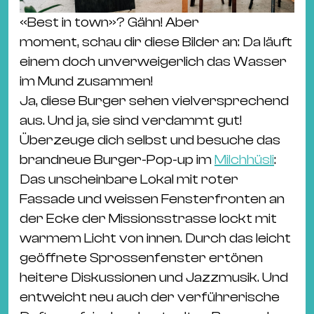
Ba
Gu
«Best in town»? Gähn! Aber
Kle
moment, schau dir diese Bilder an: Da läuft
Kl
einem doch unverweigerlich das Wasser
St.
im Mund zusammen!
Jo
Ja, diese Burger sehen vielversprechend
We
aus. Und ja, sie sind verdammt gut!
Ev
Überzeuge dich selbst und besuche das
brandneue Burger-Pop-up im
Milchhüsli
:
Das unscheinbare Lokal mit roter
Fassade und weissen Fensterfronten an
der Ecke der Missionsstrasse lockt mit
Magazin
Newsletter
Suchen
warmem Licht von innen. Durch das leicht
geöffnete Sprossenfenster ertönen
heitere Diskussionen und Jazzmusik. Und
entweicht neu auch der verführerische