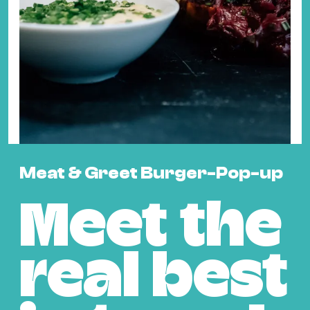
Fil
Hot
Na
&
Pa
Ku
&
Ku
Meat & Greet Burger-Pop-up
Mu
Th
Meet the
Gal
&
Au
real best
Lit
&