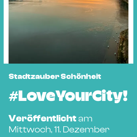
Fil
Hot
Na
&
Pa
Ku
&
Ku
Stadtzauber Schönheit
Mu
Th
#LoveYourCity!
Gal
&
Au
Veröffentlicht
am
Lit
Mittwoch, 11. Dezember
&