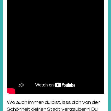
Ba
Gu
Kle
Kl
St.
Jo
We
Ev
Magazin
Newsletter
Suchen
Wo auch immer du bist, lass dich von der
Schönheit deiner Stadt verzaubern! Du