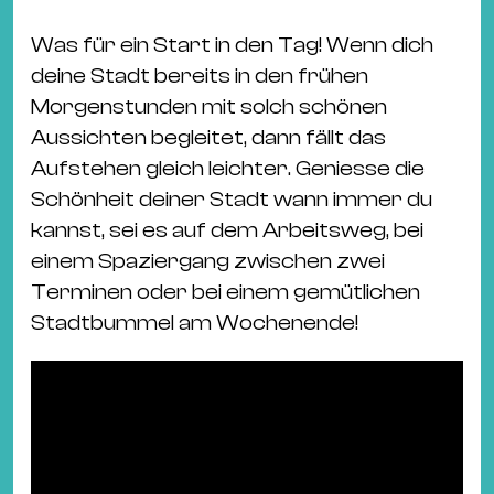
&
Kle
Was für ein Start in den Tag! Wenn dich
Co
deine Stadt bereits in den frühen
St
Morgenstunden mit solch schönen
Wo
Aussichten begleitet, dann fällt das
&
Aufstehen gleich leichter. Geniesse die
Le
Schönheit deiner Stadt wann immer du
Sc
kannst, sei es auf dem Arbeitsweg, bei
&
einem Spaziergang zwischen zwei
Uh
Terminen oder bei einem gemütlichen
Bl
Stadtbummel am Wochenende!
&
Pf
Qu
Alt