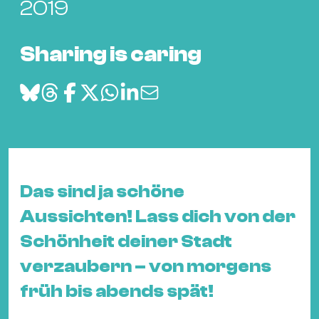
Bü
2019
Kul
Sharing is caring
Re
Ba
&
Pu
Ca
&
Te
Das sind ja schöne
Ro
Bä
Aussichten! Lass dich von der
&
Schönheit deiner Stadt
Kon
verzaubern – von morgens
Sh
früh bis abends spät!
Mo