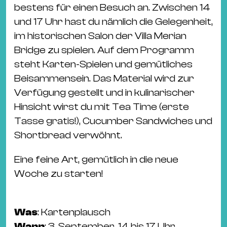
&
bestens für einen Besuch an. Zwischen 14
Kle
und 17 Uhr hast du nämlich die Gelegenheit,
Co
im historischen Salon der Villa Merian
St
Bridge zu spielen. Auf dem Programm
Wo
steht Karten-Spielen und gemütliches
&
Beisammensein. Das Material wird zur
Le
Verfügung gestellt und in kulinarischer
Sc
Hinsicht wirst du mit Tea Time (erste
&
Tasse gratis!), Cucumber Sandwiches und
Uh
Shortbread verwöhnt.
Bl
Eine feine Art, gemütlich in die neue
&
Woche zu starten!
Pf
Qu
Was
: Kartenplausch
Alt
Wann
: 3. September, 14 bis 17 Uhr