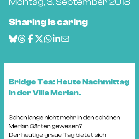
Bü
Montag, 3. September 2018
Kul
Sharing is caring
Re
Ba
&
Pu
Ca
&
Te
Bridge Tea: Heute Nachmittag
Ro
in der Villa Merian.
Bä
&
Kon
Schon lange nicht mehr in den schönen
Sh
Merian Gärten gewesen?
Mo
Der heutige graue Tag bietet sich