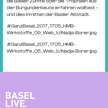
die Basler Zünfte oder die Trophäen aus
der Burgunderbeute erfahren wolltest –
und dies inmitten der Basler Altstadt.
#
GanzBasel_2017_1705_HMB-
Wirkstoffe_09_Web_(c)Nadja-Borer.jpg
#
GanzBasel_2017_1705_HMB-
Wirkstoffe_05_Web_(c)Nadja-Borer.jpg