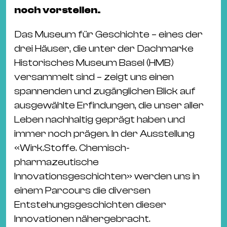
Ba
noch vorstellen.
Gu
Kle
Das Museum für Geschichte – eines der
Kl
drei Häuser, die unter der Dachmarke
St.
Historisches Museum Basel (HMB)
Jo
versammelt sind – zeigt uns einen
We
spannenden und zugänglichen Blick auf
Ev
ausgewählte Erfindungen, die unser aller
Leben nachhaltig geprägt haben und
immer noch prägen. In der Ausstellung
«Wirk.Stoffe. Chemisch-
pharmazeutische
Magazin
Newsletter
Suchen
Innovationsgeschichten» werden uns in
einem Parcours die diversen
Entstehungsgeschichten dieser
Innovationen nähergebracht.