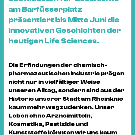
&
am Barfüsserplatz
Kle
präsentiert bis Mitte Juni die
Co
St
innovativen Geschichten der
Wo
heutigen Life Sciences.
&
Le
Sc
Die Erfindungen der chemisch-
&
pharmazeutischen Industrie prägen
Uh
nicht nur in vielfältiger Weise
Bl
unseren Alltag, sondern sind aus der
&
Historie unserer Stadt am Rheinknie
Pf
kaum mehr wegzudenken. Unser
Qu
Leben ohne Arzneimitteln,
Kosmetika, Pestizide und
Alt
Kunststoffe könnten wir uns kaum