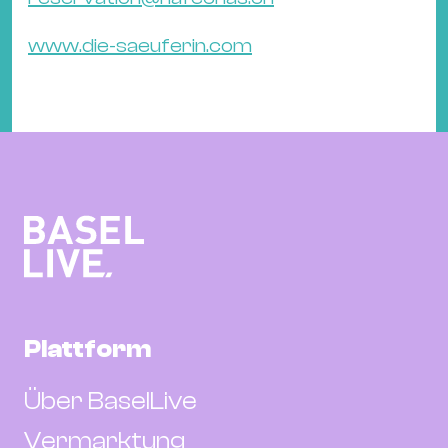
www.die-saeuferin.com
Plattform
Über BaselLive
Vermarktung