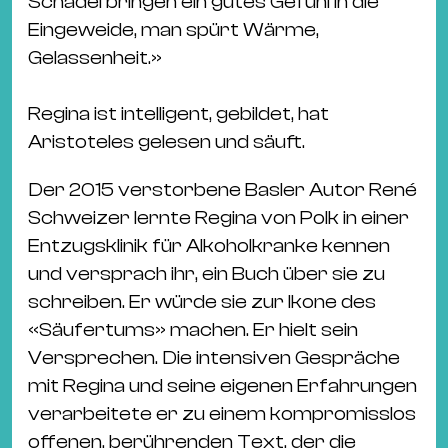
Schädel bringen ein gutes Gefühl in die
Ba
Eingeweide, man spürt Wärme,
Gu
Gelassenheit.»
Kle
Kl
Regina ist intelligent, gebildet, hat
St.
Aristoteles gelesen und säuft.
Jo
We
Der 2015 verstorbene Basler Autor René
Ev
Schweizer lernte Regina von Polk in einer
Entzugsklinik für Alkoholkranke kennen
und versprach ihr, ein Buch über sie zu
schreiben. Er würde sie zur Ikone des
«Säufertums» machen. Er hielt sein
Magazin
Newsletter
Suchen
Versprechen. Die intensiven Gespräche
mit Regina und seine eigenen Erfahrungen
verarbeitete er zu einem kompromisslos
offenen, berührenden Text, der die