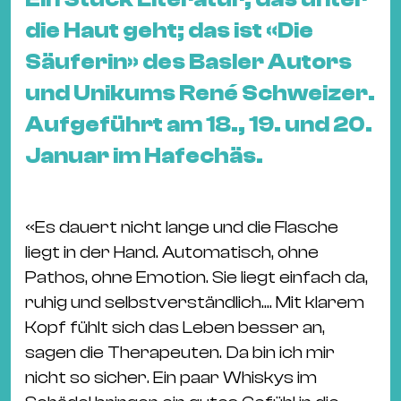
&
die Haut geht; das ist «Die
Kle
Co
Säuferin» des Basler Autors
St
und Unikums René Schweizer.
Wo
Aufgeführt am 18., 19. und 20.
&
Januar im Hafechäs.
Le
Sc
&
«Es dauert nicht lange und die Flasche
Uh
liegt in der Hand. Automatisch, ohne
Bl
Pathos, ohne Emotion. Sie liegt einfach da,
&
ruhig und selbstverständlich.... Mit klarem
Pf
Kopf fühlt sich das Leben besser an,
Qu
sagen die Therapeuten. Da bin ich mir
nicht so sicher. Ein paar Whiskys im
Alt