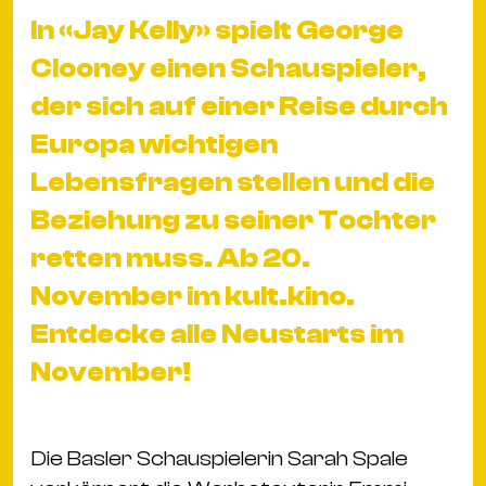
&
In «Jay Kelly» spielt George
Kle
Clooney einen Schauspieler,
Co
St
der sich auf einer Reise durch
Wo
Europa wichtigen
&
Lebensfragen stellen und die
Le
Beziehung zu seiner Tochter
Sc
&
retten muss. Ab 20.
Uh
November im kult.kino.
Bl
Entdecke alle Neustarts im
&
November!
Pf
Qu
Alt
Die Basler Schauspielerin Sarah Spale