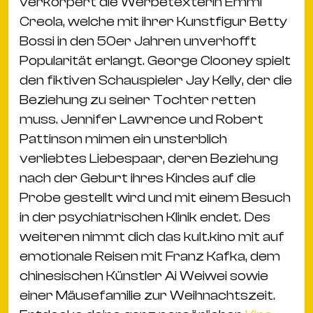
Ba
verkörpert die Werbetexterin Emmi
Gu
Creola, welche mit ihrer Kunstfigur Betty
Kle
Bossi in den 50er Jahren unverhofft
Kl
Popularität erlangt. George Clooney spielt
St.
den fiktiven Schauspieler Jay Kelly, der die
Jo
Beziehung zu seiner Tochter retten
We
muss. Jennifer Lawrence und Robert
Ev
Pattinson mimen ein unsterblich
verliebtes Liebespaar, deren Beziehung
nach der Geburt ihres Kindes auf die
Probe gestellt wird und mit einem Besuch
in der psychiatrischen Klinik endet. Des
weiteren nimmt dich das kult.kino mit auf
Magazin
Newsletter
Suchen
emotionale Reisen mit Franz Kafka, dem
chinesischen Künstler Ai Weiwei sowie
einer Mäusefamilie zur Weihnachtszeit.