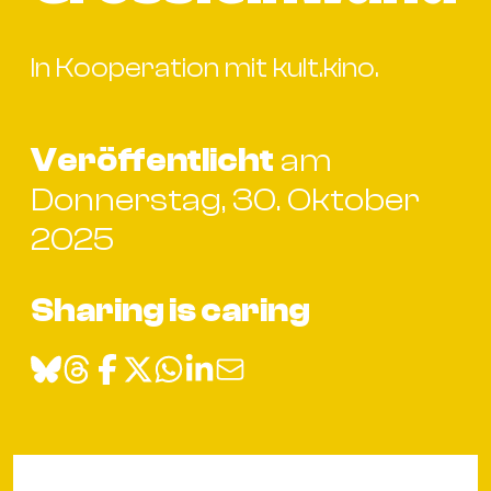
Bü
Kul
In Kooperation mit kult.kino.
Re
Ba
&
Veröffentlicht
am
Pu
Donnerstag, 30. Oktober
Ca
2025
&
Te
Ro
Sharing is caring
Bä
&
Kon
Sh
Mo