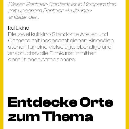
Dieser Partner-Content ist in Kooperation
mit unserem Partner «kult.kino»
entstanden.
kult.kino
Die zwei kult.kino Standorte Atelier und
Camera mit insgesamt sieben Kinosälen
stehen für eine vielseitige, lebendige und
anspruchsvolle Filmkunst inmitten
gemütlicher Atmosphäre.
Entdecke Orte
zum Thema