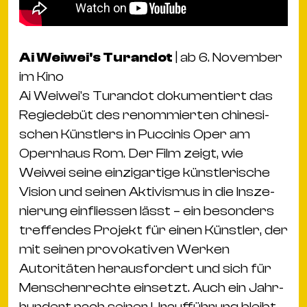
Ai Weiwei's Turandot
| ab 6. November
im Kino
Ai Weiwei's Turandot doku­men­tiert das
Regiedebüt des renom­mierten chine­si­
schen Künstlers in Puccinis Oper am
Opern­haus Rom. Der Film zeigt, wie
Weiwei seine einzig­ar­tige künstle­ri­sche
Vision und seinen Akti­vismus in die Insze­
nie­rung einfliessen lässt – ein beson­ders
tref­fendes Projekt für einen Künstler, der
mit seinen provo­ka­tiven Werken
Autoritäten heraus­for­dert und sich für
Menschen­rechte einsetzt. Auch ein Jahr­
hun­dert nach seiner Uraufführung bleibt