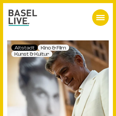
Fre
Mu
&
Altstadt
Kino & Film
Ko
Kunst & Kultur
Cl
&
Pa
Fam
&
Kin
Kin
&