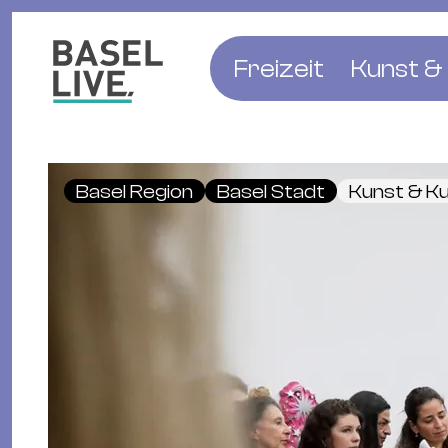
Freizeit
Kunst & 
Musik & Konzert
Museen
Club & Party
Theate
Basel Region
Basel Stadt
Kunst & Ku
Familie & Kinder
Galerien
Kino & Film
Literat
Hotels
Natur & Parks