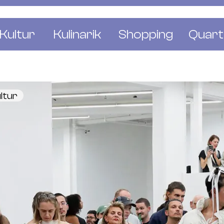
Kultur
Kulinarik
Shopping
Quart
e
Restaurants
Mode & Kleider
Altst
r
Bars & Pubs
Concept Stores
Bachl
ltur
 & Ausstellungen
Cafés & Tea Rooms
Wohnen & Leben
Gunde
ur & Bücher
Bäckereien & Konditoreien
Schmuck & Uhren
Kleinb
Blumen & Pflanze
Klybe
St. J
Wetts