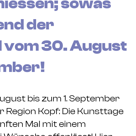
niessen; sowas
end der
l vom 30. August
ember!
gust bis zum 1. September
r Region Kopf: Die Kunsttage
ünften Mal mit einem