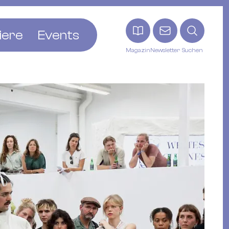
iere
Events
Magazin
Newsletter
Suchen
adt
etten
ldingen
asel
n
ck
ohann
tein