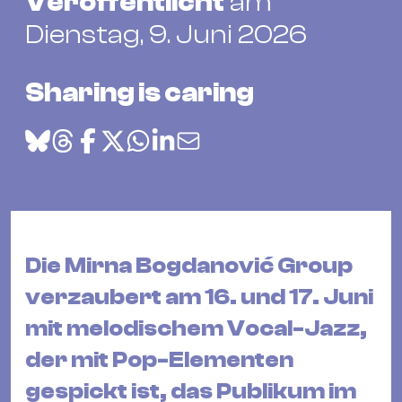
Veröffentlicht
am
Bü
Kul
Dienstag, 9. Juni 2026
Re
Sharing is caring
Ba
&
Pu
Ca
&
Te
Ro
Die Mirna Bogdanović Group
Bä
&
verzaubert am 16. und 17. Juni
Kon
mit melodischem Vocal-Jazz,
Sh
der mit Pop-Elementen
Mo
gespickt ist, das Publikum im