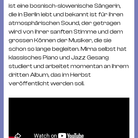
Ba
ist eine bosnisch-slowenische Sängerin,
Gu
die in Berlin lebt und bekannt ist für ihren
Kle
atmosphärischen Sound, der getragen
Kl
wird von ihrer sanften Stimme und dem
St.
grossen Können der Musiker, die sie
Jo
schon so lange begleiten. Mirna selbst hat
We
klassisches Piano und Jazz Gesang
Ev
studiert und arbeitet momentan an ihrem
dritten Album, das im Herbst
veröffentlicht werden soll.
Magazin
Newsletter
Suchen