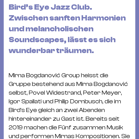
&
Bird’s Eye Jazz Club.
Kle
Zwischen sanften Harmonien
Co
und melancholischen
St
Wo
Soundscapes, lässt es sich
&
wunderbar träumen.
Le
Sc
&
Mirna Bogdanović Group heisst die
Uh
Gruppe bestehend aus Mirna Bogdanović
Bl
selbst, Povel Widestrand, Peter Meyer,
&
Igor Spallati und Philip Dornbusch, die im
Pf
Bird’s Eye gleich an zwei Abenden
Qu
hintereinander zu Gast ist. Bereits seit
2019 machen die Fünf zusammen Musik
Alt
und performen Mirnas Kompositionen. Sie