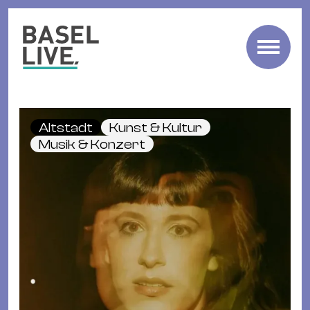
Fre
Mu
&
Altstadt
Kunst & Kultur
Ko
Musik & Konzert
Cl
&
Pa
Fam
&
Kin
Kin
&