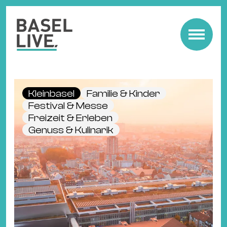
Fre
Mu
&
Kleinbasel
Familie & Kinder
Ko
Festival & Messe
Cl
Freizeit & Erleben
Genuss & Kulinarik
&
Pa
Fam
&
Kin
Kin
&