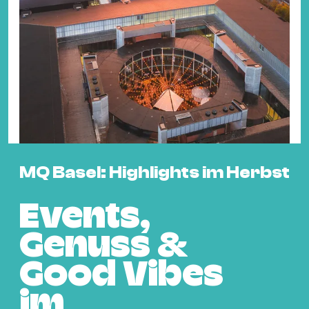
Fil
Hot
Na
&
Pa
Ku
&
Ku
MQ Basel: Highlights im Herbst
Mu
Th
Events,
Gal
&
Genuss &
Au
Good Vibes
Lit
&
im