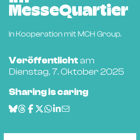
Bü
MesseQuartier
Kul
Re
Ba
In Kooperation mit MCH Group.
&
Pu
Ca
Veröffentlicht
am
&
Dienstag, 7. Oktober 2025
Te
Ro
Sharing is caring
Bä
&
Kon
Sh
Mo