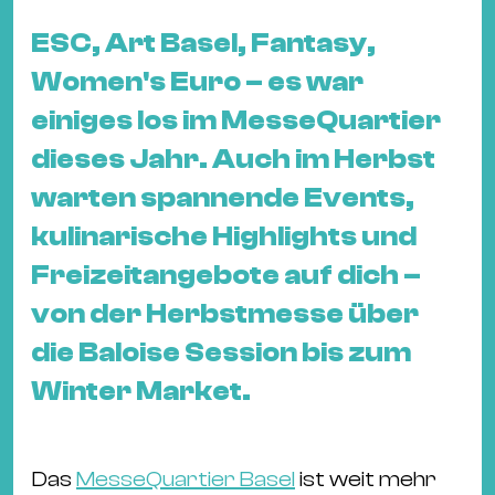
&
ESC, Art Basel, Fantasy,
Kle
Co
Women's Euro – es war
St
einiges los im MesseQuartier
Wo
dieses Jahr. Auch im Herbst
&
warten spannende Events,
Le
Sc
kulinarische Highlights und
&
Freizeitangebote auf dich –
Uh
von der Herbstmesse über
Bl
die Baloise Session bis zum
&
Pf
Winter Market.
Qu
Alt
Das
MesseQuartier Basel
ist weit mehr