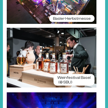
Basler Herbstmesse
Weinfestival Basel
(©
SBU
)