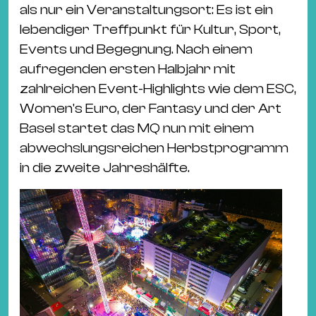
Ba
als nur ein Veranstaltungsort: Es ist ein
Gu
lebendiger Treffpunkt für Kultur, Sport,
Kle
Events und Begegnung. Nach einem
Kl
aufregenden ersten Halbjahr mit
St.
zahlreichen Event-Highlights wie dem ESC,
Jo
Women's Euro, der Fantasy und der Art
We
Basel startet das MQ nun mit einem
Ev
abwechslungsreichen Herbstprogramm
in die zweite Jahreshälfte.
Magazin
Newsletter
Suchen