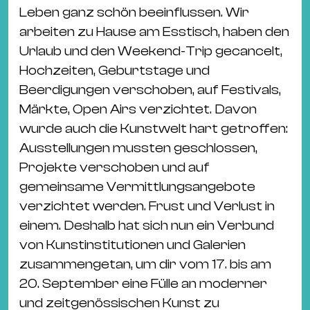
Ba
Leben ganz schön beeinflussen. Wir
Gu
arbeiten zu Hause am Esstisch, haben den
Kle
Urlaub und den Weekend-Trip gecancelt,
Kl
Hochzeiten, Geburtstage und
St.
Beerdigungen verschoben, auf Festivals,
Jo
Märkte, Open Airs verzichtet. Davon
We
wurde auch die Kunstwelt hart getroffen:
Ev
Ausstellungen mussten geschlossen,
Projekte verschoben und auf
gemeinsame Vermittlungsangebote
verzichtet werden. Frust und Verlust in
einem. Deshalb hat sich nun ein Verbund
Magazin
Newsletter
Suchen
von Kunstinstitutionen und Galerien
zusammengetan, um dir vom 17. bis am
20. September eine Fülle an moderner
und zeitgenössischen Kunst zu