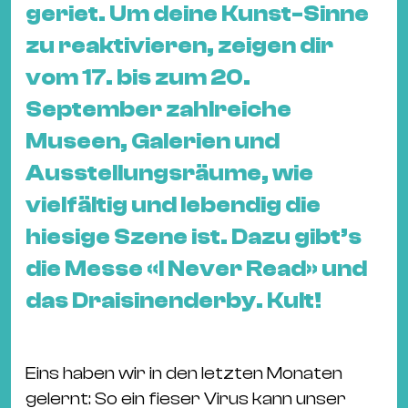
&
geriet. Um deine Kunst-Sinne
Kle
zu reaktivieren, zeigen dir
Co
vom 17. bis zum 20.
St
September zahlreiche
Wo
&
Museen, Galerien und
Le
Ausstellungsräume, wie
Sc
vielfältig und lebendig die
&
hiesige Szene ist. Dazu gibt’s
Uh
Bl
die Messe «I Never Read» und
&
das Draisinenderby. Kult!
Pf
Qu
Eins haben wir in den letzten Monaten
Alt
gelernt: So ein fieser Virus kann unser