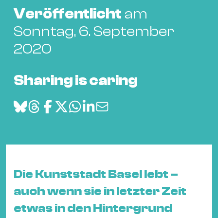
Bü
Veröffentlicht
am
Kul
Sonntag, 6. September
Re
2020
Ba
&
Pu
Sharing is caring
Ca
&
Te
Ro
Bä
&
Kon
Die Kunststadt Basel lebt –
Sh
auch wenn sie in letzter Zeit
etwas in den Hintergrund
Mo