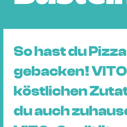
So hast du Pizza
gebacken! VITO st
köstlichen Zuta
du auch zuhause