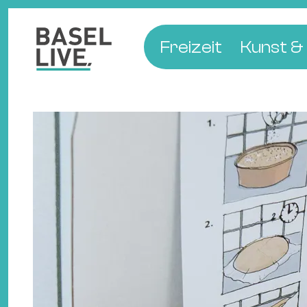
Freizeit
Kunst & 
Musik & Konzert
Museen
Club & Party
Theate
Familie & Kinder
Galerien
Kino & Film
Literat
Hotels
Natur & Parks