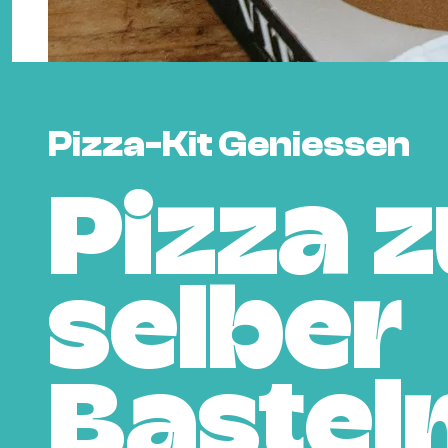
Pizza-Kit Geniessen
Pizza 
selber
Bastel