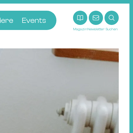
iere
Events
Magazin
Newsletter
Suchen
adt
etten
ldingen
asel
n
ck
ohann
tein