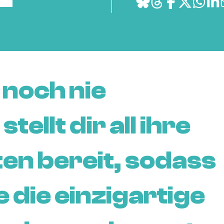
 noch nie
ellt dir all ihre
ten bereit, sodass
 die einzigartige