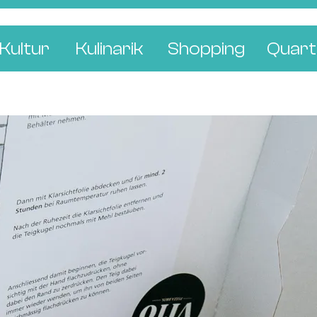
Kultur
Kulinarik
Shopping
Quart
e
Restaurants
Mode & Kleider
Altst
r
Bars & Pubs
Concept Stores
Bachl
 & Ausstellungen
Cafés & Tea Rooms
Wohnen & Leben
Gunde
ur & Bücher
Bäckereien & Konditoreien
Schmuck & Uhren
Kleinb
Blumen & Pflanze
Klybe
St. J
Wetts