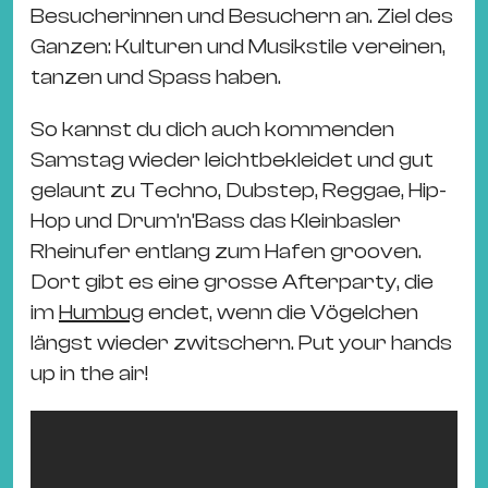
Ba
Besucherinnen und Besuchern an. Ziel des
Gu
Ganzen: Kulturen und Musikstile vereinen,
Kle
tanzen und Spass haben.
Kl
St.
So kannst du dich auch kommenden
Jo
Samstag wieder leichtbekleidet und gut
We
gelaunt zu Techno, Dubstep, Reggae, Hip-
Ev
Hop und Drum’n’Bass das Kleinbasler
Rheinufer entlang zum Hafen grooven.
Dort gibt es eine grosse Afterparty, die
im
Humbug
endet, wenn die Vögelchen
längst wieder zwitschern. Put your hands
Magazin
Newsletter
Suchen
up in the air!