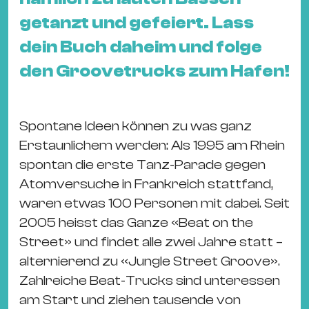
&
getanzt und gefeiert. Lass
Kle
dein Buch daheim und folge
Co
St
den Groovetrucks zum Hafen!
Wo
&
Le
Spontane Ideen können zu was ganz
Sc
Erstaunlichem werden: Als 1995 am Rhein
&
spontan die erste Tanz-Parade gegen
Uh
Atomversuche in Frankreich stattfand,
Bl
waren etwas 100 Personen mit dabei. Seit
&
2005 heisst das Ganze «Beat on the
Pf
Street» und findet alle zwei Jahre statt –
Qu
alternierend zu «Jungle Street Groove».
Zahlreiche Beat-Trucks sind unteressen
Alt
am Start und ziehen tausende von