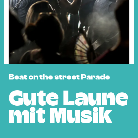
Fil
Hot
Na
&
Pa
Ku
&
Ku
Beat on the street Parade
Mu
Th
Gute Laune
Gal
&
mit Musik
Au
Lit
&