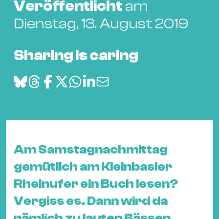
Bü
Veröffentlicht
am
Kul
Dienstag, 13. August 2019
Re
Ba
Sharing is caring
&
Pu
Ca
&
Te
Ro
Bä
Am Samstagnachmittag
&
gemütlich am Kleinbasler
Kon
Rheinufer ein Buch lesen?
Sh
Vergiss es. Dann wird da
Mo
nämlich zu lauten Bässen