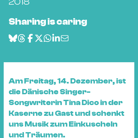
Bü
2018
Kul
Sharing is caring
Re
Ba
&
Pu
Ca
&
Te
Am Freitag, 14. Dezember, ist
Ro
die Dänische Singer-
Bä
&
Songwriterin Tina Dico in der
Kon
Kaserne zu Gast und schenkt
Sh
uns Musik zum Einkuscheln
Mo
und Träumen.