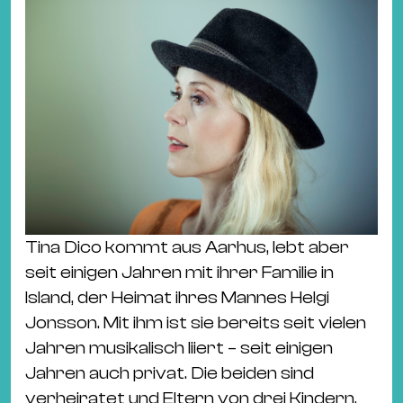
Ba
Gu
Kle
Kl
St.
Jo
We
Ev
Tina Dico kommt aus Aarhus, lebt aber
seit einigen Jahren mit ihrer Familie in
Island, der Heimat ihres Mannes Helgi
Magazin
Newsletter
Suchen
Jonsson. Mit ihm ist sie bereits seit vielen
Jahren musikalisch liiert – seit einigen
Jahren auch privat. Die beiden sind
verheiratet und Eltern von drei Kindern.