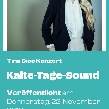
Fil
Hot
Na
&
Pa
Ku
&
Ku
Tina Dico Konzert
Mu
Th
Kalte-Tage-Sound
Gal
&
Au
Veröffentlicht
am
Lit
Donnerstag, 22. November
&