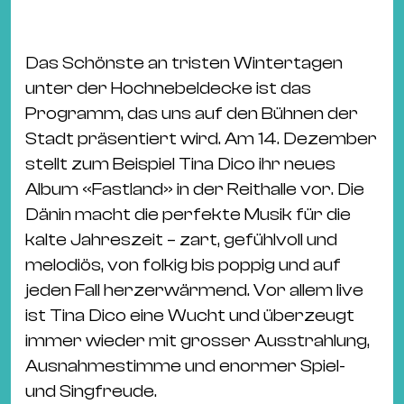
&
Kle
Co
Das Schönste an tristen Wintertagen
St
unter der Hochnebeldecke ist das
Wo
Programm, das uns auf den Bühnen der
&
Stadt präsentiert wird. Am 14. Dezember
Le
stellt zum Beispiel Tina Dico ihr neues
Sc
Album «Fastland» in der Reithalle vor. Die
&
Dänin macht die perfekte Musik für die
Uh
kalte Jahreszeit – zart, gefühlvoll und
Bl
melodiös, von folkig bis poppig und auf
&
jeden Fall herzerwärmend. Vor allem live
Pf
ist Tina Dico eine Wucht und überzeugt
Qu
immer wieder mit grosser Ausstrahlung,
Ausnahmestimme und enormer Spiel-
Alt
und Singfreude.