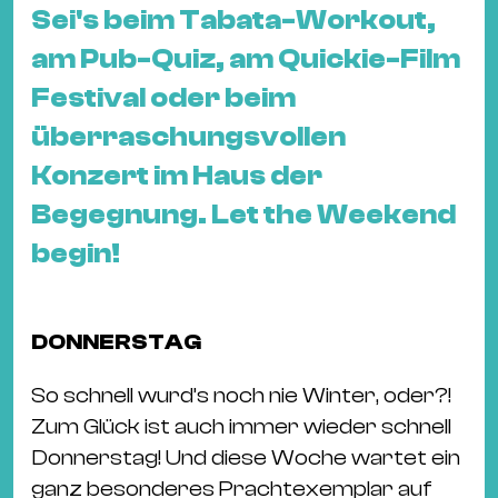
&
Sei's beim Tabata-Workout,
Kle
am Pub-Quiz, am Quickie-Film
Co
Festival oder beim
St
überraschungsvollen
Wo
&
Konzert im Haus der
Le
Begegnung. Let the Weekend
Sc
begin!
&
Uh
Bl
DONNERSTAG
&
Pf
So schnell wurd’s noch nie Winter, oder?!
Qu
Zum Glück ist auch immer wieder schnell
Donnerstag! Und diese Woche wartet ein
Alt
ganz besonderes Prachtexemplar auf