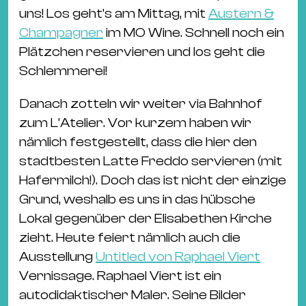
Ba
uns! Los geht’s am Mittag, mit
Austern &
Gu
Champagner
im MO Wine. Schnell noch ein
Kle
Plätzchen reservieren und los geht die
Kl
Schlemmerei!
St.
Jo
Danach zotteln wir weiter via Bahnhof
We
zum L’Atelier. Vor kurzem haben wir
Ev
nämlich festgestellt, dass die hier den
stadtbesten Latte Freddo servieren (mit
Hafermilch!). Doch das ist nicht der einzige
Grund, weshalb es uns in das hübsche
Lokal gegenüber der Elisabethen Kirche
Magazin
Newsletter
Suchen
zieht. Heute feiert nämlich auch die
Ausstellung
Untitled von Raphael Viert
Vernissage. Raphael Viert ist ein
autodidaktischer Maler. Seine Bilder