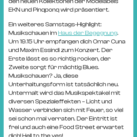
den neuen Kollektionen der Modelabels
EKN und Pinqponq wird präsentiert.
Ein weiteres Samstags-Highlight:
Musikschauen im
Haus der Begegnung
.
Um 19.15 Uhr empfangen dich Omar Cuna
und Maxim Essindi zum Konzert. Der
Erste lässt es so richtig rocken, der
Zweite sorgt für mächtig Blues.
Musikschauen? Ja, diese
Unterhaltungsform ist tatsächlich neu.
Untermalt wird das Musikspektakel mit
diversen Spezialeffekten – Licht und
Wasser verbinden sich mit Feuer, so viel
sei schon mal verraten. Der Eintritt ist
frei und auch eine Food Street erwartet
dich! Hell to the yes!