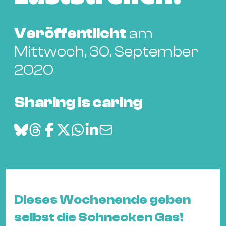
Bü
Kul
Veröffentlicht
am
Re
Mittwoch, 30. September
Ba
&
2020
Pu
Ca
Sharing is caring
&
Te
Ro
Bä
&
Kon
Sh
Dieses Wochenende geben
selbst die Schnecken Gas!
Mo