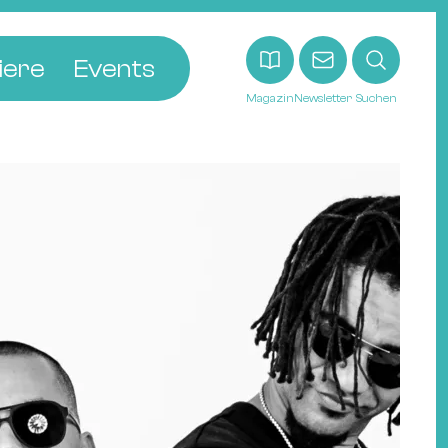
iere
Events
Magazin
Newsletter
Suchen
adt
etten
ldingen
asel
n
ck
ohann
tein