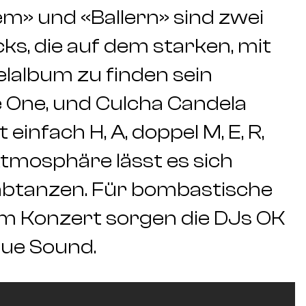
m» und «Ballern» sind zwei
s, die auf dem starken, mit
lalbum zu finden sein
 One, und Culcha Candela
 einfach H, A, doppel M, E, R,
Atmosphäre lässt es sich
btanzen. Für bombastische
m Konzert sorgen die DJs OK
sque Sound.