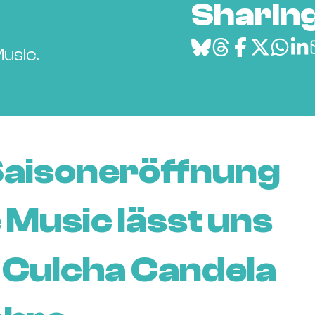
Sharing
usic.
Saisoneröffnung
 Music lässt uns
n Culcha Candela