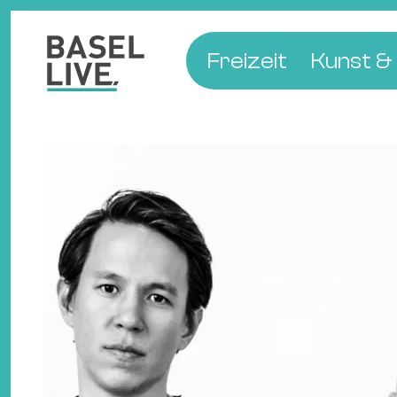
Freizeit
Kunst & 
Musik & Konzert
Museen
Club & Party
Theate
Familie & Kinder
Galerien
Kino & Film
Literat
Hotels
Natur & Parks