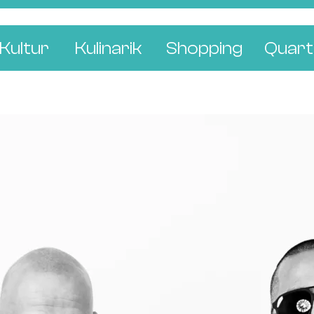
Kultur
Kulinarik
Shopping
Quart
e
Restaurants
Mode & Kleider
Altst
r
Bars & Pubs
Concept Stores
Bachl
 & Ausstellungen
Cafés & Tea Rooms
Wohnen & Leben
Gunde
ur & Bücher
Bäckereien & Konditoreien
Schmuck & Uhren
Kleinb
Blumen & Pflanze
Klybe
St. J
Wetts