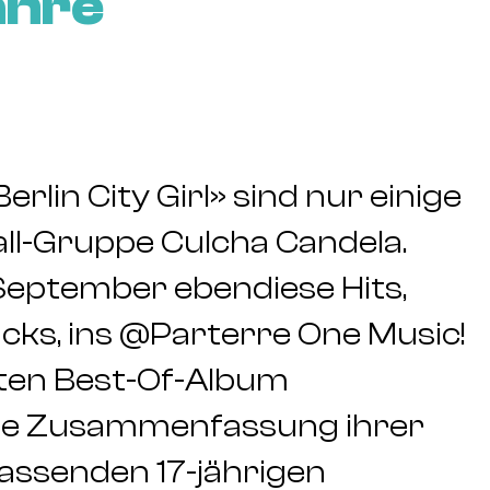
ahre
lin City Girl» sind nur einige
ll-Gruppe Culcha Candela.
 September ebendiese Hits,
ks, ins
@
Parterre One Music
!
ten Best-Of-Album
eite Zusammenfassung ihrer
assenden 17-jährigen