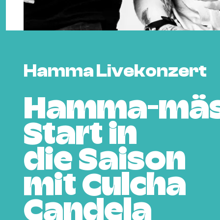
Hamma Livekonzert
Hamma-mäs
Start in
die Saison
mit Culcha
Candela