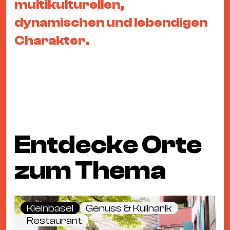
multikulturellen,
&
Kle
dynamischen und lebendigen
Co
Charakter.
St
Wo
&
Le
Sc
&
Uh
Entdecke Orte
Bl
zum Thema
&
Pf
Qu
Kleinbasel
Genuss & Kulinarik
Alt
Restaurant