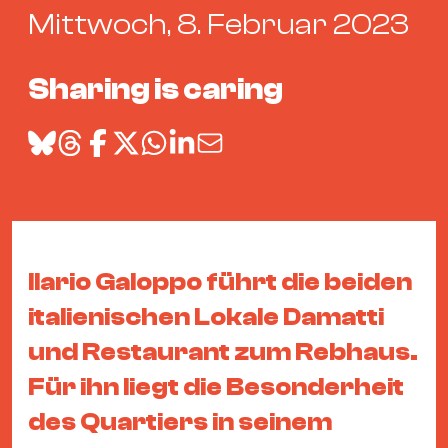
Bü
Mittwoch, 8. Februar 2023
Kul
Re
Sharing is caring
Ba
&
Pu
Ca
&
Te
Ro
Ilario Galoppo führt die beiden
Bä
italienischen Lokale Damatti
&
und Restaurant zum Rebhaus.
Kon
Sh
Für ihn liegt die Besonderheit
des Quartiers in seinem
Mo