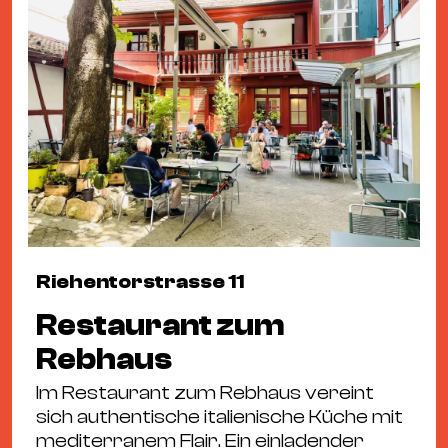
Ba
Gu
Kle
Kl
St.
Jo
We
Ev
Riehentorstrasse 11
Restaurant zum
Magazin
Newsletter
Suchen
Rebhaus
Im Restaurant zum Rebhaus vereint
sich authentische italienische Küche mit
mediterranem Flair. Ein einladender