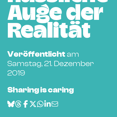
Bü
Kul
Auge der
Re
Realität
Ba
&
Pu
Ca
Veröffentlicht
am
&
Samstag, 21. Dezember
Te
Ro
2019
Bä
&
Sharing is caring
Kon
Sh
Mo