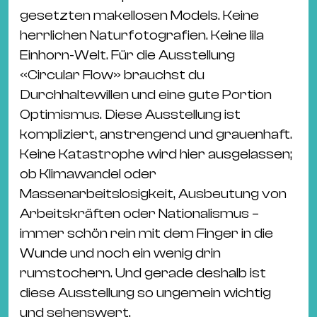
Ba
gesetzten makellosen Models. Keine
Gu
herrlichen Naturfotografien. Keine lila
Kle
Einhorn-Welt. Für die Ausstellung
Kl
«Circular Flow» brauchst du
St.
Durchhaltewillen und eine gute Portion
Jo
Optimismus. Diese Ausstellung ist
We
kompliziert, anstrengend und grauenhaft.
Ev
Keine Katastrophe wird hier ausgelassen;
ob Klimawandel oder
Massenarbeitslosigkeit, Ausbeutung von
Arbeitskräften oder Nationalismus –
immer schön rein mit dem Finger in die
Magazin
Newsletter
Suchen
Wunde und noch ein wenig drin
rumstochern. Und gerade deshalb ist
diese Ausstellung so ungemein wichtig
und sehenswert.