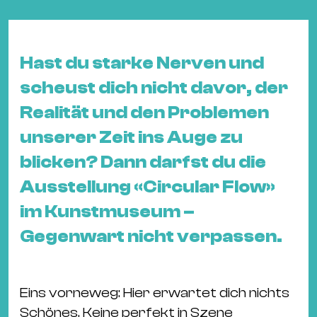
&
Kle
Co
Hast du starke Nerven und
St
scheust dich nicht davor, der
Wo
&
Realität und den Problemen
Le
unserer Zeit ins Auge zu
Sc
blicken? Dann darfst du die
&
Ausstellung «Circular Flow»
Uh
Bl
im Kunstmuseum –
&
Gegenwart nicht verpassen.
Pf
Qu
Eins vorneweg: Hier erwartet dich nichts
Alt
Schönes. Keine perfekt in Szene