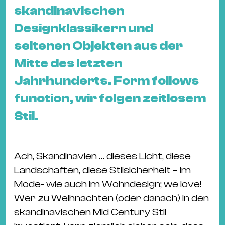
&
skandinavischen
Kle
Designklassikern und
Co
seltenen Objekten aus der
St
Wo
Mitte des letzten
&
Jahrhunderts. Form follows
Le
function, wir folgen zeitlosem
Sc
Stil.
&
Uh
Bl
Ach, Skandinavien … dieses Licht, diese
&
Landschaften, diese Stilsicherheit – im
Pf
Mode- wie auch im Wohndesign; we love!
Qu
Wer zu Weihnachten (oder danach) in den
Alt
skandinavischen Mid Century Stil