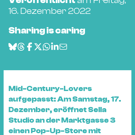
Veröffentlicht
am Freitag,
Bü
Kul
16. Dezember 2022
Re
Sharing is caring
Ba
&
Pu
Ca
&
Te
Ro
Mid-Century-Lovers
Bä
&
aufgepasst: Am Samstag, 17.
Kon
Dezember, eröffnet Sella
Sh
Studio an der Marktgasse 3
Mo
einen Pop-Up-Store mit