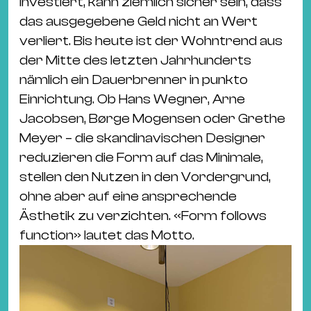
Ba
investiert, kann ziemlich sicher sein, dass
Gu
das ausgegebene Geld nicht an Wert
Kle
verliert. Bis heute ist der Wohntrend aus
Kl
der Mitte des letzten Jahrhunderts
St.
nämlich ein Dauerbrenner in punkto
Jo
Einrichtung. Ob Hans Wegner, Arne
We
Jacobsen, Børge Mogensen oder Grethe
Ev
Meyer – die skandinavischen Designer
reduzieren die Form auf das Minimale,
stellen den Nutzen in den Vordergrund,
ohne aber auf eine ansprechende
Ästhetik zu verzichten. «Form follows
function» lautet das Motto.
Magazin
Newsletter
Suchen