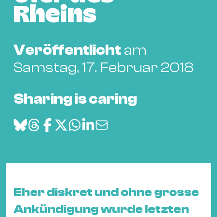
Bü
Rheins
Kul
Re
Veröffentlicht
am
Ba
&
Samstag, 17. Februar 2018
Pu
Ca
Sharing is caring
&
Te
Ro
Bä
&
Kon
Sh
Eher diskret und ohne grosse
Ankündigung wurde letzten
Mo