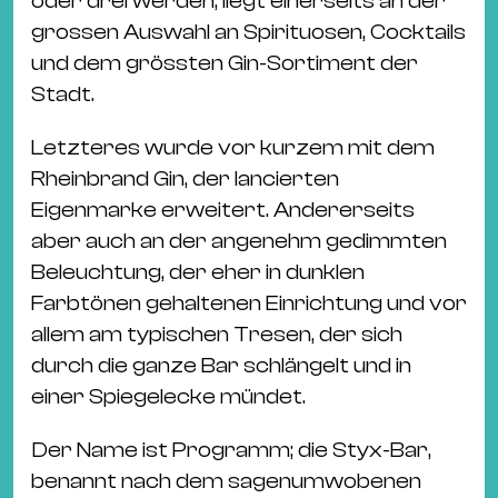
oder drei werden, liegt einerseits an der
Ba
grossen Auswahl an Spirituosen, Cocktails
Gu
und dem grössten Gin-Sortiment der
Kle
Stadt.
Kl
St.
Letzteres wurde vor kurzem mit dem
Jo
Rheinbrand Gin, der lancierten
We
Eigenmarke erweitert. Andererseits
Ev
aber auch an der angenehm gedimmten
Beleuchtung, der eher in dunklen
Farbtönen gehaltenen Einrichtung und vor
allem am typischen Tresen, der sich
durch die ganze Bar schlängelt und in
Magazin
Newsletter
Suchen
einer Spiegelecke mündet.
Der Name ist Programm; die Styx-Bar,
benannt nach dem sagenumwobenen