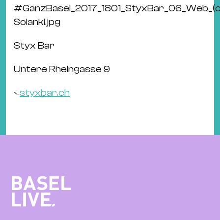
#
GanzBasel_2017_1801_StyxBar_06_Web_(c
Solanki.jpg
Styx Bar
Untere Rheingasse 9
⦦
styxbar.ch