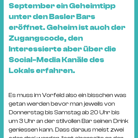
&
September ein Geheimtipp
Kle
unter den Basler Bars
Co
eröffnet. Geheim ist auch der
St
Zugangscode, den
Wo
&
Interessierte aber über die
Le
Social-Media Kanäle des
Sc
Lokals erfahren.
&
Uh
Bl
Es muss im Vorfeld also ein bisschen was
&
getan werden bevor man jeweils von
Pf
Donnerstag bis Samstag ab 20 Uhr bis
Qu
um 3 Uhr an der stilvollen Bar seinen Drink
geniessen kann. Dass daraus meist zwei
Alt