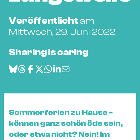
Bü
Kul
Veröffentlicht
am
Re
Mittwoch, 29. Juni 2022
Ba
&
Pu
Sharing is caring
Ca
&
Te
Ro
Bä
&
Kon
Sommerferien zu Hause -
Sh
können ganz schön öde sein,
oder etwa nicht? Nein! Im
Mo