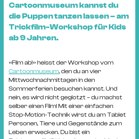
&
Cartoonmuseum kannst du
Kle
die Puppen tanzen lassen – am
Co
Trickfilm-Workshop für Kids
St
ab 9 Jahren.
Wo
&
Le
«Film ab!» heisst der Workshop vom
Sc
Cartoonmuseum
, den du an vier
&
Mittwochnachmittagen in den
Uh
Sommerferien besuchen kannst. Und
Bl
nein, es wird nicht geglotzt – du machst
&
selber einen Film! Mit einer einfachen
Pf
Stop-Motion-Technik wirst du am Tablet
Qu
Personen, Tiere und Gegenstände zum
Alt
Leben erwecken. Du bist ein