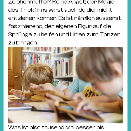
Ba
Zeichenmuffel? Keine Angst; der Magie
Gu
des Trickfilms wirst auch du dich nicht
Kle
entziehen können. Es ist nämlich äusserst
Kl
faszinierend, der eigenen Figur auf die
St.
Sprünge zu helfen und Linien zum Tanzen
Jo
zu bringen.
We
Ev
Magazin
Newsletter
Suchen
Was ist also tausend Mal besser als