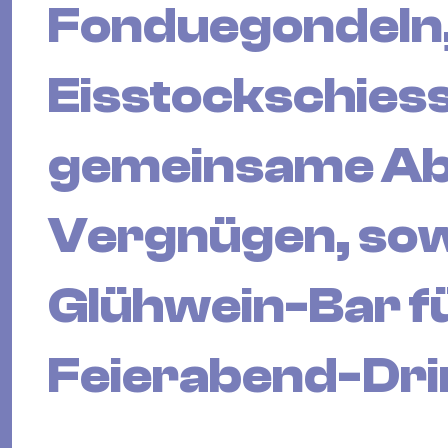
Fonduegondeln,
Eisstockschiess
gemeinsame Ab
Vergnügen, sow
Glühwein-Bar f
Feierabend-Dri