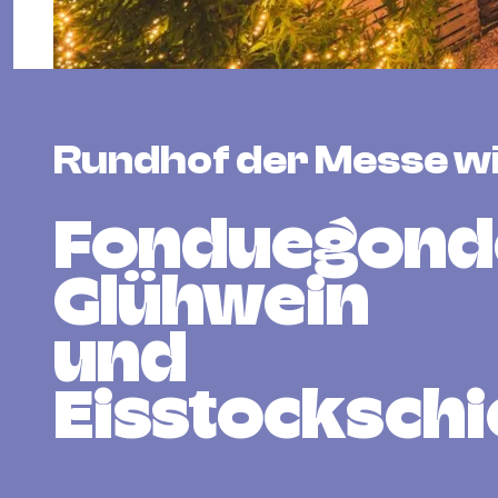
Rundhof der Messe w
Fonduegonde
Glühwein
und
Eisstocksch