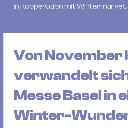
In Kooperation mit Wintermarket.
Von November b
verwandelt sic
Messe Basel in 
Winter-Wunderl