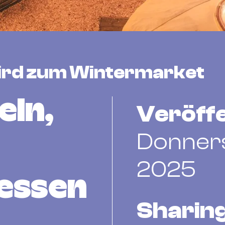
ird zum Wintermarket
ln,
Veröffe
Donners
2025
iessen
Sharing