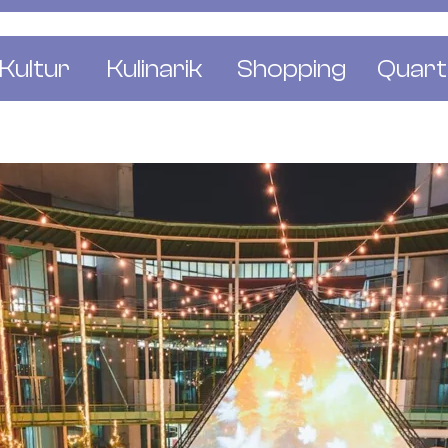
Kultur
Kulinarik
Shopping
Quart
e
Restaurants
Mode & Kleider
Altst
r
Bars & Pubs
Concept Stores
Bachl
 & Ausstellungen
Cafés & Tea Rooms
Wohnen & Leben
Gunde
ur & Bücher
Bäckereien & Konditoreien
Schmuck & Uhren
Kleinb
Blumen & Pflanze
Klybe
St. J
Wetts