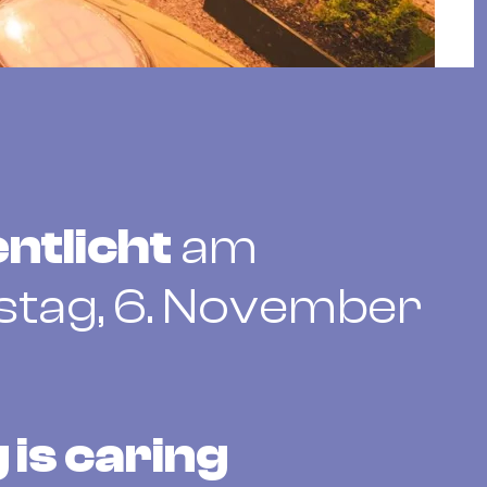
ntlicht
am
tag, 6. November
 is caring