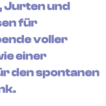
 Jurten und
en für
ende voller
ie einer
ür den spontanen
nk.