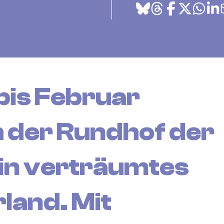
is Februar
h der Rundhof der
ein verträumtes
and. Mit