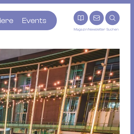
iere
Events
Magazin
Newsletter
Suchen
adt
etten
ldingen
asel
n
ck
ohann
tein