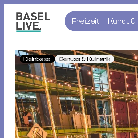
Freizeit
Kunst & 
Musik & Konzert
Museen
Club & Party
Theate
Kleinbasel
Genuss & Kulinarik
Familie & Kinder
Galerien
Kino & Film
Literat
Hotels
Natur & Parks