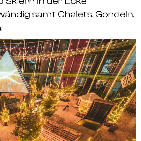
 Skiern in der Ecke
wändig samt Chalets, Gondeln,
.