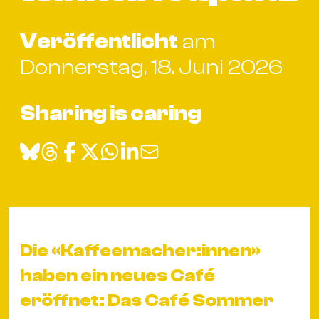
Bü
Kul
Veröffentlicht
am
Re
Donnerstag, 18. Juni 2026
Ba
&
Sharing is caring
Pu
Ca
&
Te
Ro
Bä
&
Die «Kaffeemacher:innen»
Kon
Sh
haben ein neues Café
eröffnet: Das Café Sommer
Mo