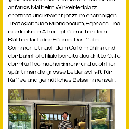
Ba
anfangs Mai beim Winkelriedplatz
Gu
eröffnet und kreiert jetzt im ehemaligen
Kle
Trafogebäude Milchschaum, Espressi und
Kl
eine lockere Atmosphäre unter dem
St.
Blätterdach der Bäume. Das Café
Jo
Sommer ist nach dem Café Frühling und
We
der Bahnhofsfiliale bereits das dritte Café
Ev
der «Kaffeemacher:innen» und auch hier
spürt man die grosse Leidenschaft für
Kaffee und gemütliches Beisammensein.
Magazin
Newsletter
Suchen