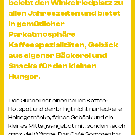
belebt den Winkelriedplatz zu
&
Kle
allen Jahreszeiten und bietet
Co
in gemütlicher
St
Parkatmosphäre
Wo
Kaffeespezialitäten, Gebäck
&
Le
aus eigener Bäckerei und
Sc
Snacks für den kleinen
&
Hunger.
Uh
Bl
&
Das Gundeli hat einen neuen Kaffee-
Pf
Hotspot und der bringt nicht nur leckere
Qu
Heissgetränke, feines Gebäck und ein
kleines Mittagsangebot mit, sondern auch
Alt
ganz viel Wärme. Das Café Sommer hat