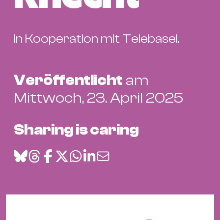
Bü
Kul
Re
In Kooperation mit Telebasel.
Ba
&
Veröffentlicht
am
Pu
Ca
Mittwoch, 23. April 2025
&
Te
Sharing is caring
Ro
Bä
&
Kon
Sh
Mo