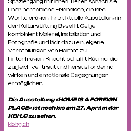
Ba
Spaziergang mit ihren Tieren sprach sie
Gu
über persönliche Erlebnisse, die ihre
Kle
Werke prägen. Ihre aktuelle Ausstellung in
Kl
der Kulturstiftung Basel H. Geiger
St.
kombiniert Malerei, Installation und
Jo
Fotografie und lädt dazu ein, eigene
We
Vorstellungen von Heimat zu
Ev
hinterfragen. Knecht schafft Räume, die
zugleich vertraut und herausfordernd
wirken und emotionale Begegnungen
ermöglichen.
Magazin
Newsletter
Suchen
Die Ausstellung «HOME IS A FOREIGN
PLACE» ist noch bis am 27. April in der
KBH.G zu sehen.
kbhg.ch