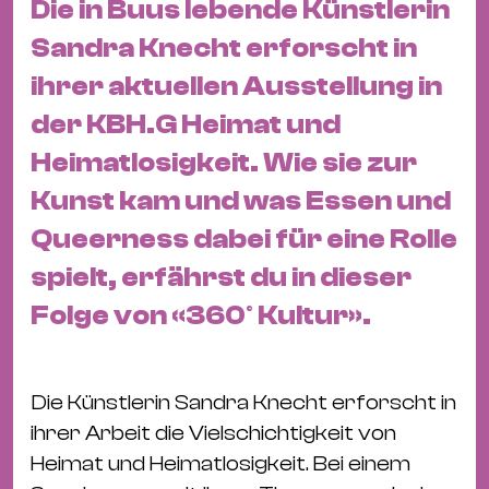
Die in Buus lebende Künstlerin
&
Kle
Sandra Knecht erforscht in
Co
ihrer aktuellen Ausstellung in
St
der KBH.G Heimat und
Wo
Heimatlosigkeit. Wie sie zur
&
Le
Kunst kam und was Essen und
Sc
Queerness dabei für eine Rolle
&
spielt, erfährst du in dieser
Uh
Folge von «360° Kultur».
Bl
&
Pf
Die Künstlerin Sandra Knecht erforscht in
Qu
ihrer Arbeit die Vielschichtigkeit von
Alt
Heimat und Heimatlosigkeit. Bei einem