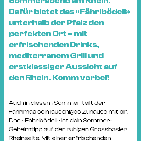
Sommerabend am Rhein.
&
Dafür bietet das «Fähribödeli»
Kle
Co
unterhalb der Pfalz den
St
perfekten Ort – mit
Wo
erfrischenden Drinks,
&
mediterranem Grill und
Le
Sc
erstklassiger Aussicht auf
&
den Rhein. Komm vorbei!
Uh
Bl
&
Auch in diesem Sommer teilt der
Pf
Fährimaa sein lauschiges Zuhause mit dir.
Qu
Das «Fähribödeli» ist dein Sommer-
Geheimtipp auf der ruhigen Grossbasler
Alt
Rheinseite. Mit einer erfrischenden