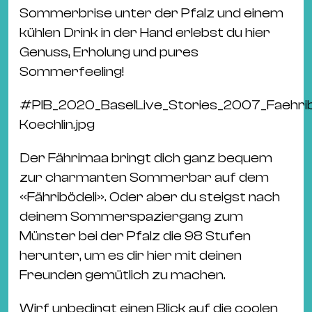
Ba
Sommerbrise unter der Pfalz und einem
Gu
kühlen Drink in der Hand erlebst du hier
Kle
Genuss, Erholung und pures
Kl
Sommerfeeling!
St.
Jo
#
PIB_2020_BaselLive_Stories_2007_Faehri
We
Koechlin.jpg
Ev
Der Fährimaa bringt dich ganz bequem
zur charmanten Sommerbar auf dem
«Fähribödeli». Oder aber du steigst nach
deinem Sommerspaziergang zum
Münster bei der Pfalz die 98 Stufen
Magazin
Newsletter
Suchen
herunter, um es dir hier mit deinen
Freunden gemütlich zu machen.
Wirf unbedingt einen Blick auf die coolen