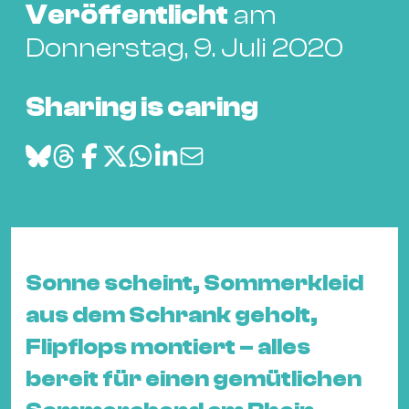
Bü
Veröffentlicht
am
Kul
Donnerstag, 9. Juli 2020
Re
Ba
Sharing is caring
&
Pu
Ca
&
Te
Ro
Bä
Sonne scheint, Sommerkleid
&
aus dem Schrank geholt,
Kon
Flipflops montiert – alles
Sh
bereit für einen gemütlichen
Mo