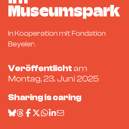
Bü
Kul
Museumspark
Re
Ba
In Kooperation mit Fondation
&
Beyeler.
Pu
Ca
&
Veröffentlicht
am
Te
Montag, 23. Juni 2025
Ro
Bä
&
Sharing is caring
Kon
Sh
Mo