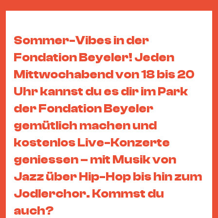
&
Kle
Co
Sommer-Vibes in der
St
Fondation Beyeler! Jeden
Wo
&
Mittwochabend von 18 bis 20
Le
Uhr kannst du es dir im Park
Sc
der Fondation Beyeler
&
gemütlich machen und
Uh
Bl
kostenlos Live-Konzerte
&
geniessen – mit Musik von
Pf
Jazz über Hip-Hop bis hin zum
Qu
Jodlerchor. Kommst du
Alt
auch?