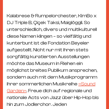
Ba
Gu
Kle
Kalabrese & Rumpelorchester, KimBo x
Kl
DJ Triple B, Çiçek Taksi, Maiglöggli. So
St.
unterschiedlich, divers und multikulturell
Jo
diese Namen klingen – so vielfältig und
We
kunterbunt ist die Fondation Beyeler
Ev
aufgestellt. Nicht nur mit ihren stets
sorgfältig kuratierten Ausstellungen
möchte das Museum in Riehen ein
möglichst breites Publikum ansprechen,
sondern auch mit dem Musikprogramm
Magazin
Newsletter
Suchen
ihrer sommerlichen Musikreihe
«Sound
Garden»
. Freue dich auf regionale und
nationale Acts von Jazz über Hip-Hop bis
hin zum Jodlerchor. Jeden