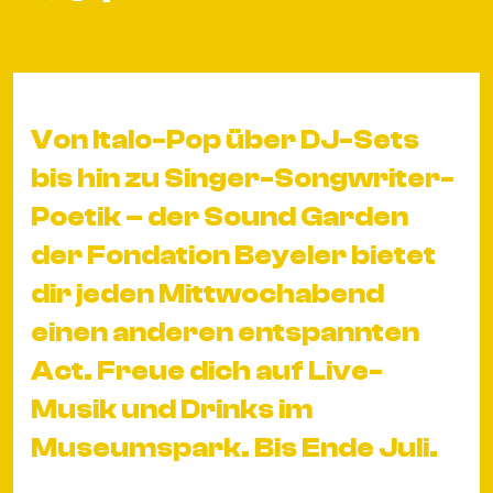
&
Kle
Co
St
Wo
Von Italo-Pop über DJ-Sets
&
bis hin zu Singer-Songwriter-
Le
Poetik – der Sound Garden
Sc
der Fondation Beyeler bietet
&
Uh
dir jeden Mittwochabend
Bl
einen anderen entspannten
&
Act. Freue dich auf Live-
Pf
Musik und Drinks im
Qu
Museumspark. Bis Ende Juli.
Alt