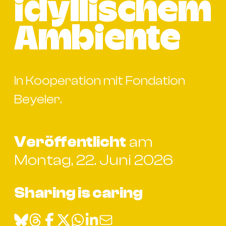
Bü
idyllischem
Kul
Ambiente
Re
Ba
&
In Kooperation mit Fondation
Pu
Ca
Beyeler.
&
Te
Ro
Veröffentlicht
am
Bä
Montag, 22. Juni 2026
&
Kon
Sharing is caring
Sh
Mo