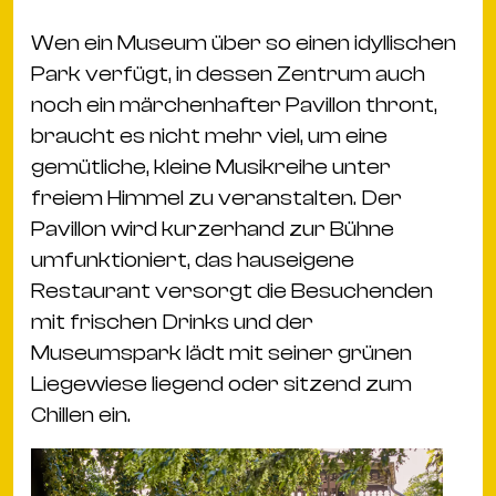
Ba
Gu
Wen ein Museum über so einen idyllischen
Kle
Park verfügt, in dessen Zentrum auch
Kl
noch ein märchenhafter Pavillon thront,
St.
braucht es nicht mehr viel, um eine
Jo
gemütliche, kleine Musikreihe unter
We
freiem Himmel zu veranstalten. Der
Ev
Pavillon wird kurzerhand zur Bühne
umfunktioniert, das hauseigene
Restaurant versorgt die Besuchenden
mit frischen Drinks und der
Museumspark lädt mit seiner grünen
Magazin
Newsletter
Suchen
Liegewiese liegend oder sitzend zum
Chillen ein.