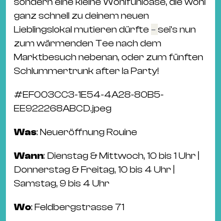
sondern eine kleine Wohlfühloase, die wohl
ganz schnell zu deinem neuen
Lieblingslokal mutieren dürfte
–
sei’s nun
zum wärmenden Tee nach dem
Marktbesuch nebenan, oder zum fünften
Schlummertrunk after la Party!
#
EF003CC3-1E54-4A28-80B5-
EE922268ABCD.jpeg
Was
: Neueröffnung Rouine
Wann
: Dienstag & Mittwoch, 10 bis 1 Uhr |
Donnerstag & Freitag, 10 bis 4 Uhr |
Samstag, 9 bis 4 Uhr
Wo
: Feldbergstrasse 71