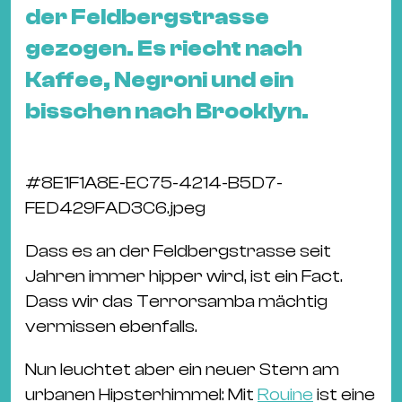
&
der Feldbergstrasse
Kle
gezogen. Es riecht nach
Co
Kaffee, Negroni und ein
St
bisschen nach Brooklyn.
Wo
&
Le
#
8E1F1A8E-EC75-4214-B5D7-
Sc
FED429FAD3C6.jpeg
&
Uh
Dass es an der Feldbergstrasse seit
Bl
Jahren immer hipper wird, ist ein Fact.
&
Dass wir das Terrorsamba mächtig
Pf
vermissen ebenfalls.
Qu
Nun leuchtet aber ein neuer Stern am
Alt
urbanen Hipsterhimmel: Mit
Rouine
ist eine