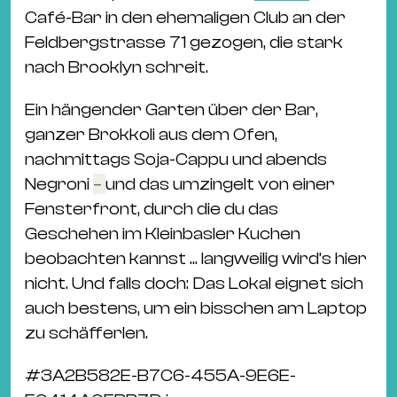
Ba
Café-Bar in den ehemaligen Club an der
Gu
Feldbergstrasse 71 gezogen, die stark
Kle
nach Brooklyn schreit.
Kl
St.
Ein hängender Garten über der Bar,
Jo
ganzer Brokkoli aus dem Ofen,
We
nachmittags Soja-Cappu und abends
Ev
Negroni
–
und das umzingelt von einer
Fensterfront, durch die du das
Geschehen im Kleinbasler Kuchen
beobachten kannst ... langweilig wird’s hier
nicht. Und falls doch: Das Lokal eignet sich
Magazin
Newsletter
Suchen
auch bestens, um ein bisschen am Laptop
zu schäfferlen.
#
3A2B582E-B7C6-455A-9E6E-