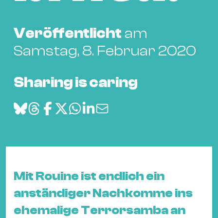
Bü
Kul
Veröffentlicht
am
Re
Samstag, 8. Februar 2020
Ba
&
Pu
Sharing is caring
Ca
&
Te
Ro
Bä
&
Kon
Mit Rouine ist endlich ein
Sh
anständiger Nachkomme ins
ehemalige Terrorsamba an
Mo