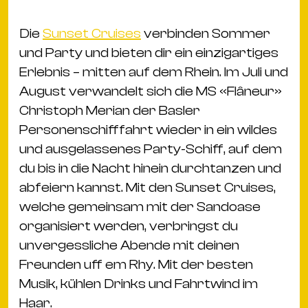
Ba
Gu
Die
Sunset Cruises
verbinden Sommer
Kle
und Party und bieten dir ein einzigartiges
Kl
Erlebnis – mitten auf dem Rhein. Im Juli und
St.
August verwandelt sich die MS «Flâneur»
Jo
Christoph Merian der Basler
We
Personenschifffahrt wieder in ein wildes
Ev
und ausgelassenes Party-Schiff, auf dem
du bis in die Nacht hinein durchtanzen und
abfeiern kannst. Mit den Sunset Cruises,
welche gemeinsam mit der Sandoase
organisiert werden, verbringst du
Magazin
Newsletter
Suchen
unvergessliche Abende mit deinen
Freunden uff em Rhy. Mit der besten
Musik, kühlen Drinks und Fahrtwind im
Haar.