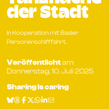
Bü
Kul
der Stadt
Re
Ba
&
In Kooperation mit Basler
Pu
Personenschifffahrt.
Ca
&
Te
Veröffentlicht
am
Ro
Donnerstag, 10. Juli 2025
Bä
&
Sharing is caring
Kon
Sh
Mo