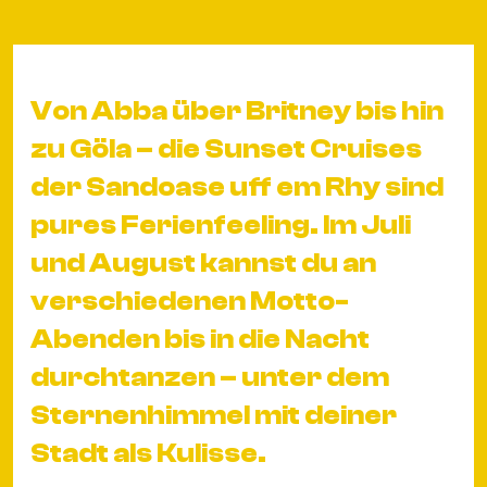
&
Kle
Co
St
Von Abba über Britney bis hin
Wo
zu Göla – die Sunset Cruises
&
der Sandoase uff em Rhy sind
Le
pures Ferienfeeling. Im Juli
Sc
&
und August kannst du an
Uh
verschiedenen Motto-
Bl
Abenden bis in die Nacht
&
durchtanzen – unter dem
Pf
Qu
Sternenhimmel mit deiner
Stadt als Kulisse.
Alt