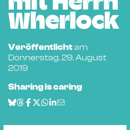
mit Herrn
Bü
Kul
Wherlock
Re
Ba
&
Veröffentlicht
am
Pu
Ca
Donnerstag, 29. August
&
2019
Te
Ro
Sharing is caring
Bä
&
Kon
Sh
Mo