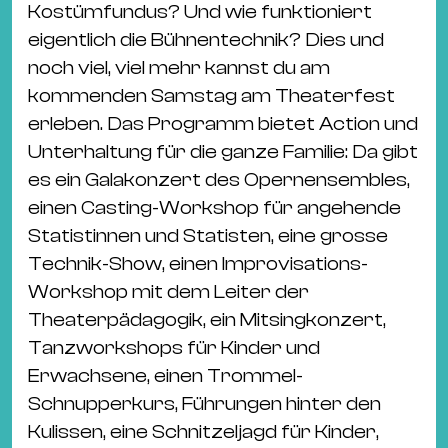
Ba
Kostümfundus? Und wie funktioniert
Gu
eigentlich die Bühnentechnik? Dies und
Kle
noch viel, viel mehr kannst du am
Kl
kommenden Samstag am Theaterfest
St.
erleben. Das Programm bietet Action und
Jo
Unterhaltung für die ganze Familie: Da gibt
We
es ein Galakonzert des Opernensembles,
Ev
einen Casting-Workshop für angehende
Statistinnen und Statisten, eine grosse
Technik-Show, einen Improvisations-
Workshop mit dem Leiter der
Theaterpädagogik, ein Mitsingkonzert,
Magazin
Newsletter
Suchen
Tanzworkshops für Kinder und
Erwachsene, einen Trommel-
Schnupperkurs, Führungen hinter den
Kulissen, eine Schnitzeljagd für Kinder,