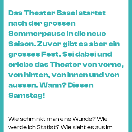
&
Kle
Das Theater Basel startet
Co
nach der grossen
St
Sommerpause in die neue
Wo
Saison. Zuvor gibt es aber ein
&
Le
grosses Fest. Sei dabei und
Sc
erlebe das Theater von vorne,
&
von hinten, von innen und von
Uh
aussen. Wann? Diesen
Bl
&
Samstag!
Pf
Qu
Wie schminkt man eine Wunde? Wie
Alt
werde ich Statist? Wie sieht es aus im