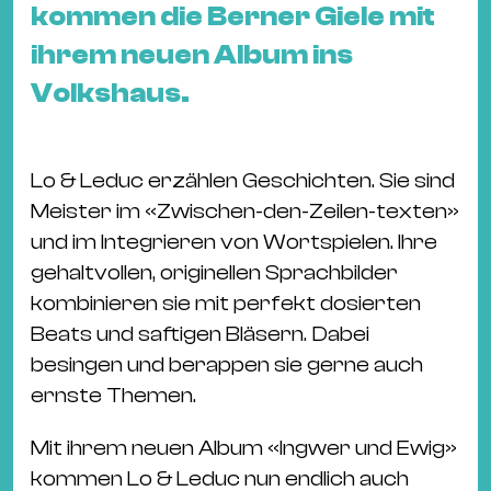
&
kommen die Berner Giele mit
Kle
ihrem neuen Album ins
Co
Volkshaus.
St
Wo
&
Lo & Leduc erzählen Geschichten. Sie sind
Le
Meister im «Zwischen-den-Zeilen-texten»
Sc
und im Integrieren von Wortspielen. Ihre
&
gehaltvollen, originellen Sprachbilder
Uh
kombinieren sie mit perfekt dosierten
Bl
Beats und saftigen Bläsern. Dabei
&
besingen und berappen sie gerne auch
Pf
ernste Themen.
Qu
Mit ihrem neuen Album «Ingwer und Ewig»
Alt
kommen Lo & Leduc nun endlich auch