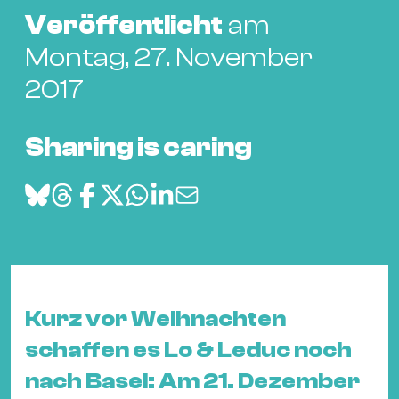
Bü
Veröffentlicht
am
Kul
Montag, 27. November
Re
2017
Ba
&
Pu
Sharing is caring
Ca
&
Te
Ro
Bä
&
Kon
Kurz vor Weihnachten
Sh
schaffen es Lo & Leduc noch
nach Basel: Am 21. Dezember
Mo