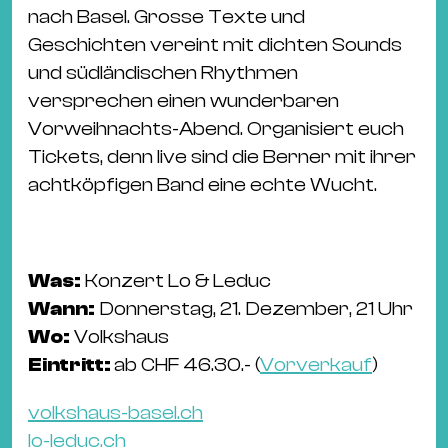
Ba
nach Basel. Grosse Texte und
Gu
Geschichten vereint mit dichten Sounds
Kle
und südländischen Rhythmen
Kl
versprechen einen wunderbaren
St.
Vorweihnachts-Abend. Organisiert euch
Jo
Tickets, denn live sind die Berner mit ihrer
We
achtköpfigen Band eine echte Wucht.
Ev
Was:
Konzert Lo & Leduc
Wann:
Donnerstag, 21. Dezember, 21 Uhr
Wo:
Volkshaus
Magazin
Newsletter
Suchen
Eintritt:
ab CHF 46.30.- (
Vorverkauf
)
volkshaus-basel.ch
lo-leduc.ch