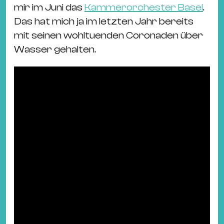
Ba
mir im Juni das
Kammerorchester Basel
.
Gu
Das hat mich ja im letzten Jahr bereits
Kle
mit seinen wohltuenden Coronaden über
Kl
Wasser gehalten.
St.
Jo
We
Ev
Magazin
Newsletter
Suchen