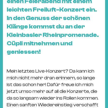
einen Feierabend mit einem
&
leichten Freiluft-Konzert ein.
Kle
Co
In den Genuss der schönen
St
Klänge kommst du an der
Wo
Kleinbasler Rheinpromenade.
&
Cüpli mitnehmen und
Le
Sc
geniessen!
&
Uh
Bl
Mein letztes Live-Konzert? Da kann ich
&
mich nicht mehr dran erinnern, so lange
Pf
ist das schon her! Dafür freue ich mich
Qu
jetzt umso mehr auf all die Konzerte, die
da so langsam wieder ins Rollen kommen.
Alt
Einen sanften Wiedereinstieg verschafft