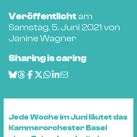
Bü
Kul
Veröffentlicht
am
Re
Samstag, 5. Juni 2021 von
Ba
Janine Wagner
&
Pu
Sharing is caring
Ca
&
Te
Ro
Bä
&
Kon
Jede Woche im Juni läutet das
Sh
Kammerorchester Basel
Mo