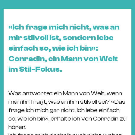
&
Kle
Co
«Ich frage mich nicht, was an
St
Wo
mir stilvoll ist, sondern lebe
&
einfach so, wie ich bin»:
Le
Conradin, ein Mann von Welt
Sc
im Stil-Fokus.
&
Uh
Bl
Was antwortet ein Mann von Welt, wenn
&
man ihn fragt, was an ihm stilvoll sei? «Das
Pf
frage ich mich gar nicht, ich lebe einfach
Qu
so, wie ich bin», erhalte ich von Conradin zu
hören.
Alt