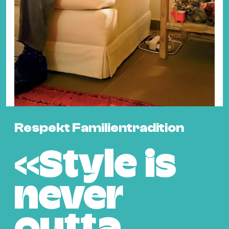
Fil
Hot
Na
&
Pa
Ku
&
Ku
Respekt Familientradition
Mu
Th
«Style is
Gal
&
Au
never
Lit
&