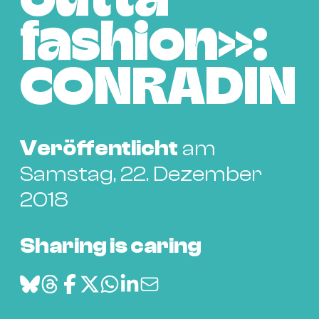
outta
Bü
Kul
fashion»:
Re
Ba
CONRADIN
&
Pu
Ca
Veröffentlicht
am
&
Samstag, 22. Dezember
Te
Ro
2018
Bä
&
Sharing is caring
Kon
Sh
Mo