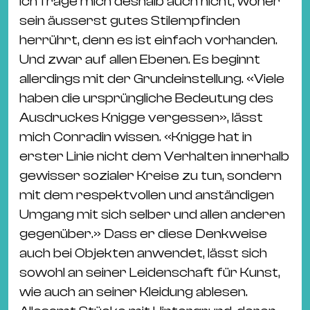
Ich frage mich deshalb auch nicht, woher
Ba
sein äusserst gutes Stilempfinden
Gu
herrührt, denn es ist einfach vorhanden.
Kle
Und zwar auf allen Ebenen. Es beginnt
Kl
allerdings mit der Grundeinstellung. «Viele
St.
haben die ursprüngliche Bedeutung des
Jo
Ausdruckes Knigge vergessen», lässt
We
mich Conradin wissen. «Knigge hat in
Ev
erster Linie nicht dem Verhalten innerhalb
gewisser sozialer Kreise zu tun, sondern
mit dem respektvollen und anständigen
Umgang mit sich selber und allen anderen
gegenüber.» Dass er diese Denkweise
Magazin
Newsletter
Suchen
auch bei Objekten anwendet, lässt sich
sowohl an seiner Leidenschaft für Kunst,
wie auch an seiner Kleidung ablesen.