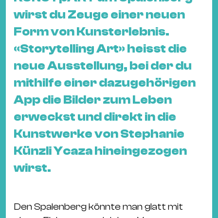
&
wirst du Zeuge einer neuen
Kle
Form von Kunsterlebnis.
Co
St
«Storytelling Art» heisst die
Wo
neue Ausstellung, bei der du
&
mithilfe einer dazugehörigen
Le
App die Bilder zum Leben
Sc
&
erweckst und direkt in die
Uh
Kunstwerke von Stephanie
Bl
Künzli Ycaza hineingezogen
&
wirst.
Pf
Qu
Alt
Den Spalenberg könnte man glatt mit