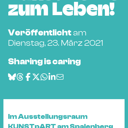
Bü
zum Leben!
Kul
Re
Ba
Veröffentlicht
am
&
Dienstag, 23. März 2021
Pu
Ca
Sharing is caring
&
Te
Ro
Bä
&
Kon
Sh
Im Ausstellungsraum
Mo
KUNSTpART am Spalenberg