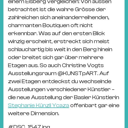
Ba
einem Eisberg vergleichen: Von aussen
Gu
betrachtet ist die wahre Grösse der
Kle
zahlreichen sich aneinanderreihenden,
Kl
charmanten Boutiquen oft nicht
St.
erkennbar. Was auf den ersten Blick
Jo
winzig erscheint, erstreckt sich meist
We
schlauchartig bis weit in den Berg hinein
Ev
oder breitet sich gar über mehrere
Etagen aus. So auch Christine Vogts
Ausstellungsraum
@
KUNSTpART.
Auf
zwei Etagen entdeckst du wechselnde
Ausstellungen verschiedener Künstler –
Magazin
Newsletter
Suchen
die neue Ausstellung der Basler Künstlerin
Stephanie Künzli Ycaza
offenbart gar eine
weitere Dimension.
#
DSC_1547.jpg