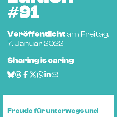
Bü
Kul
#91
Re
Ba
Veröffentlicht
am Freitag,
&
Pu
7. Januar 2022
Ca
&
Sharing is caring
Te
Ro
Bä
&
Kon
Sh
Freude für unterwegs und
Mo