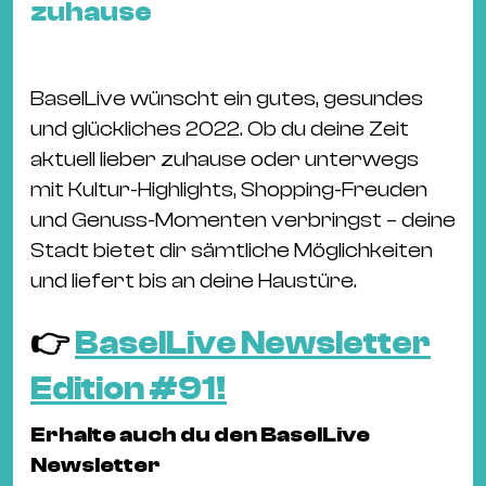
zuhause
&
Kle
Co
BaselLive wünscht ein gutes, gesundes
St
und glückliches 2022. Ob du deine Zeit
Wo
aktuell lieber zuhause oder unterwegs
&
mit Kultur-Highlights, Shopping-Freuden
Le
und Genuss-Momenten verbringst – deine
Sc
Stadt bietet dir sämtliche Möglichkeiten
&
und liefert bis an deine Haustüre.
Uh
Bl
👉
BaselLive Newsletter
&
Pf
Edition #91!
Qu
Erhalte auch du den BaselLive
Alt
Newsletter