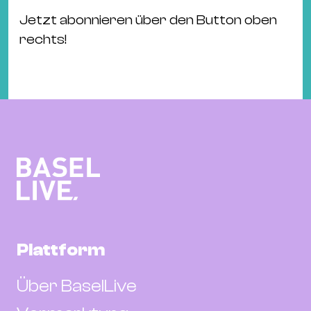
Ba
Jetzt abonnieren über den Button oben
Gu
rechts!
Kle
Kl
St.
Jo
We
Ev
Magazin
Newsletter
Suchen
Plattform
Über BaselLive