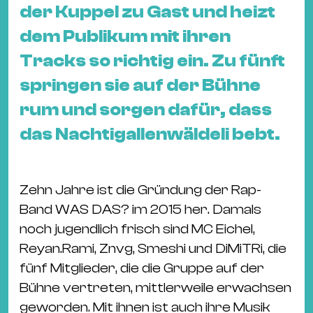
&
der Kuppel zu Gast und heizt
Kle
dem Publikum mit ihren
Co
Tracks so richtig ein. Zu fünft
St
springen sie auf der Bühne
Wo
&
rum und sorgen dafür, dass
Le
das Nachtigallenwäldeli bebt.
Sc
&
Uh
Zehn Jahre ist die Gründung der Rap-
Bl
Band WAS DAS? im 2015 her. Damals
&
noch jugendlich frisch sind MC Eichel,
Pf
Reyan.Rami, Znvg, Smeshi und DiMiTRi, die
Qu
fünf Mitglieder, die die Gruppe auf der
Bühne vertreten, mittlerweile erwachsen
Alt
geworden. Mit ihnen ist auch ihre Musik