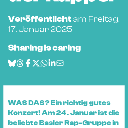
Bü
Kul
Veröffentlicht
am Freitag,
Re
17. Januar 2025
Ba
&
Pu
Sharing is caring
Ca
&
Te
Ro
Bä
&
Kon
WAS DAS? Ein richtig gutes
Sh
Konzert! Am 24. Januar ist die
beliebte Basler Rap-Gruppe in
Mo