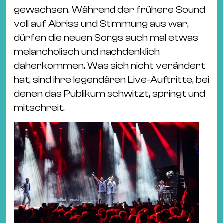
Ba
gewachsen. Während der frühere Sound
Gu
voll auf Abriss und Stimmung aus war,
Kle
dürfen die neuen Songs auch mal etwas
Kl
melancholisch und nachdenklich
St.
daherkommen. Was sich nicht verändert
Jo
hat, sind ihre legendären Live-Auftritte, bei
We
denen das Publikum schwitzt, springt und
Ev
mitschreit.
Magazin
Newsletter
Suchen