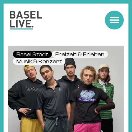
Fre
Mu
&
Basel Stadt
Freizeit & Erleben
Ko
Musik & Konzert
Cl
&
Pa
Fam
&
Kin
Kin
&