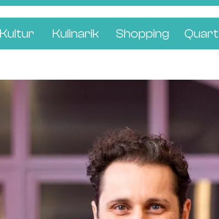
Kultur
Kulinarik
Shopping
Quart
e
Restaurants
Mode & Kleider
Altst
r
Bars & Pubs
Concept Stores
Bachl
 & Ausstellungen
Cafés & Tea Rooms
Wohnen & Leben
Gunde
ur & Bücher
Bäckereien & Konditoreien
Schmuck & Uhren
Kleinb
Blumen & Pflanze
Klybe
St. J
Wetts