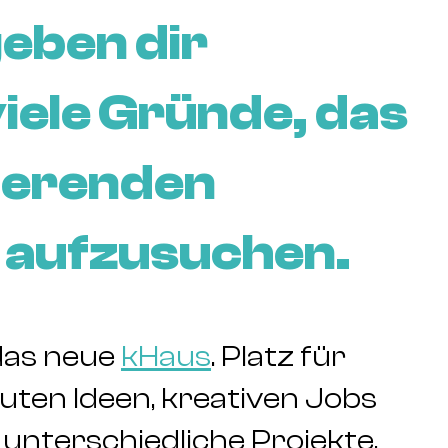
eben dir
iele Gründe, das
rierenden
 aufzusuchen.
 das neue
kHaus
. Platz für
ten Ideen, kreativen Jobs
 unterschiedliche Projekte,