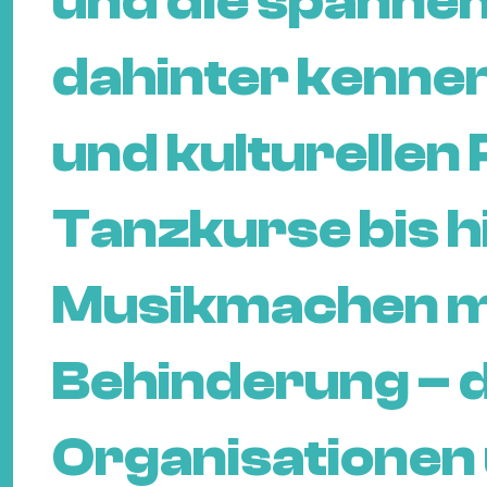
und die spann
dahinter kennen
und kulturellen
Tanzkurse bis h
Musikmachen mi
Behinderung – d
Organisationen