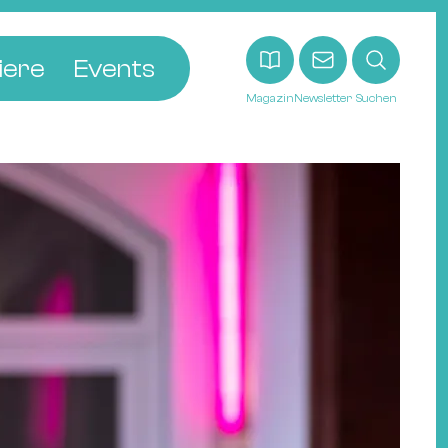
iere
Events
Magazin
Newsletter
Suchen
adt
etten
ldingen
asel
n
ck
ohann
tein