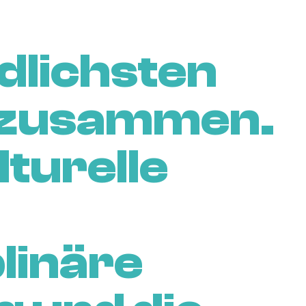
dlichsten
 zusammen.
lturelle
linäre