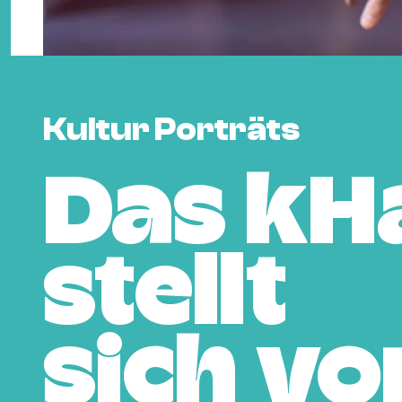
Kultur Porträts
Das kH
stellt
sich vo