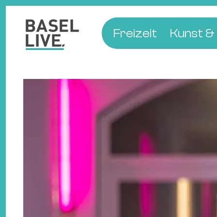
Freizeit
Kunst & 
Musik & Konzert
Museen
Club & Party
Theate
Familie & Kinder
Galerien
Kino & Film
Literat
Hotels
Natur & Parks