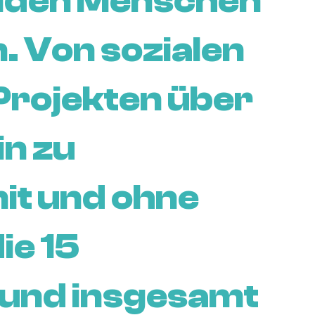
enden Menschen
. Von sozialen
 Projekten über
in zu
t und ohne
ie 15
 und insgesamt