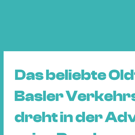
Das beliebte Ol
Basler Verkehr
dreht in der Ad