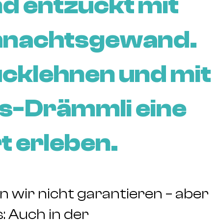
d entzückt mit
ihnachtsgewand.
ücklehnen und mit
s-Drämmli eine
t erleben.
wir nicht garantieren – aber
: Auch in der