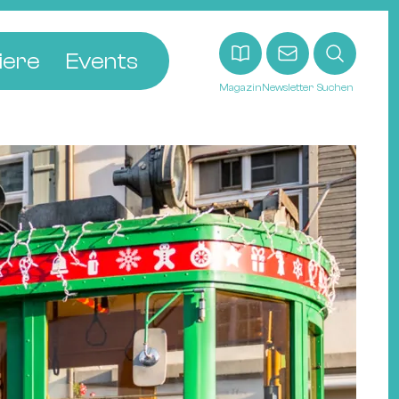
iere
Events
Magazin
Newsletter
Suchen
adt
etten
ldingen
asel
n
ck
ohann
tein