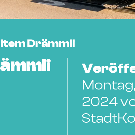
mitem Drämmli
rämmli
Veröffe
Montag,
2024 v
StadtKo