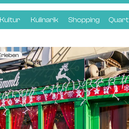
Kultur
Kulinarik
Shopping
Quart
e
Restaurants
Mode & Kleider
Altst
r
Bars & Pubs
Concept Stores
Bachl
 Erleben
 & Ausstellungen
Cafés & Tea Rooms
Wohnen & Leben
Gunde
ur & Bücher
Bäckereien & Konditoreien
Schmuck & Uhren
Kleinb
Blumen & Pflanze
Klybe
St. J
Wetts