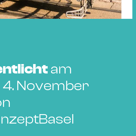
ntlicht
am
 4. November
on
nzeptBasel