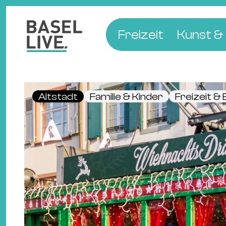
Freizeit
Kunst & 
Musik & Konzert
Museen
Club & Party
Theate
Altstadt
Familie & Kinder
Freizeit &
Familie & Kinder
Galerien
Kino & Film
Literat
Hotels
Natur & Parks