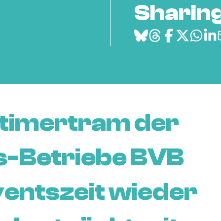
Sharing
dtimertram der
s-Betriebe BVB
ventszeit wieder