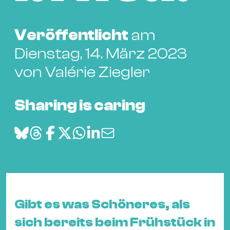
Bü
Kul
Veröffentlicht
am
Re
Dienstag, 14. März 2023
Ba
&
von Valérie Ziegler
Pu
Ca
Sharing is caring
&
Te
Ro
Bä
&
Kon
Sh
Gibt es was Schöneres, als
Mo
sich bereits beim Frühstück in