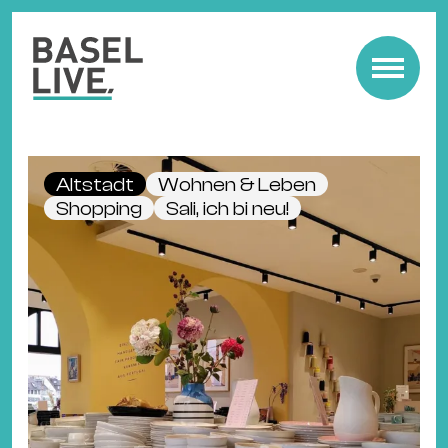
Fre
Mu
&
Altstadt
Wohnen & Leben
Ko
Shopping
Sali, ich bi neu!
Cl
&
Pa
Fam
&
Kin
Kin
&