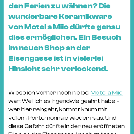
&
den Ferien zu wähnen? Die
Kle
wunderbare Keramikware
Co
von Motel a Miio dürfte genau
St
Wo
dies ermöglichen. Ein Besuch
&
im neuen Shop an der
Le
Eisengasse ist in vielerlei
Sc
Hinsicht sehr verlockend.
&
Uh
Bl
Wieso ich vorher noch nie bei
Motel a Miio
&
war: Weil ich es irgendwie geahnt habe –
Pf
wer hier reingeht, kommt kaum mit
Qu
vollem Portemonnaie wieder raus. Und
diese Gefahr dürfte in der neu eröffneten
Alt