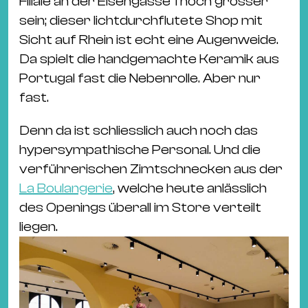
Filiale an der Eisengasse 1 noch grösser
Ba
sein; dieser lichtdurchflutete Shop mit
Gu
Sicht auf Rhein ist echt eine Augenweide.
Kle
Da spielt die handgemachte Keramik aus
Kl
Portugal fast die Nebenrolle. Aber nur
St.
fast.
Jo
We
Denn da ist schliesslich auch noch das
Ev
hypersympathische Personal. Und die
verführerischen Zimtschnecken aus der
La Boulangerie
, welche heute anlässlich
des Openings überall im Store verteilt
liegen.
Magazin
Newsletter
Suchen