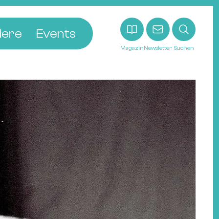
iere
Events
Magazin
Newsletter
Suchen
adt
etten
ldingen
asel
n
ck
ohann
tein