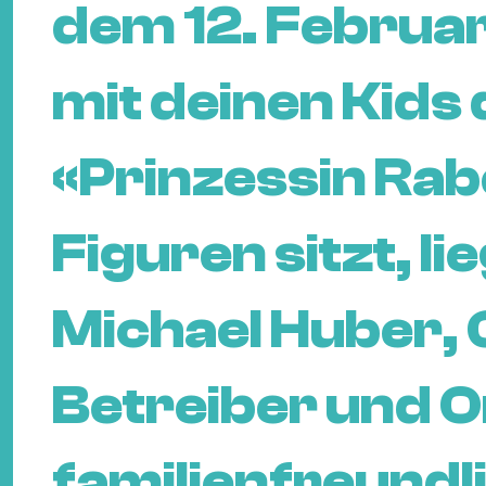
dem 12. Februar
mit deinen Kids 
«Prinzessin Rab
Figuren sitzt, li
Michael Huber,
Betreiber und O
familienfreundl