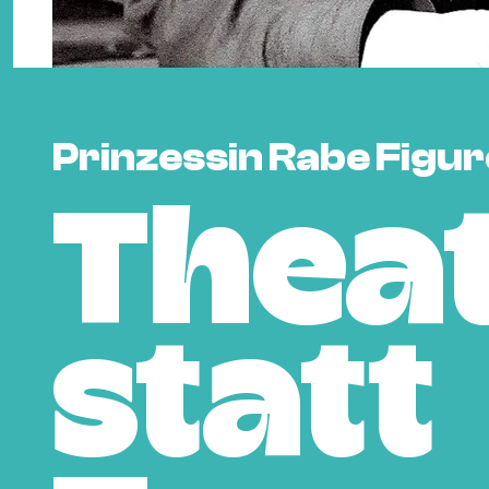
Prinzessin Rabe Figur
Thea
statt