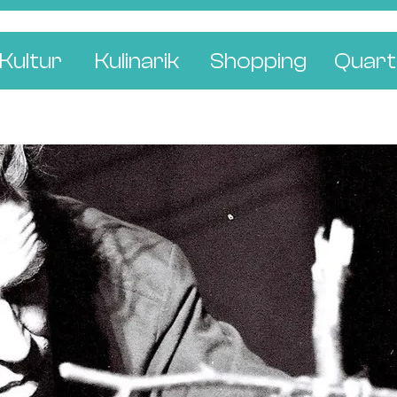
Kultur
Kulinarik
Shopping
Quart
e
Restaurants
Mode & Kleider
Altst
r
Bars & Pubs
Concept Stores
Bachl
 & Ausstellungen
Cafés & Tea Rooms
Wohnen & Leben
Gunde
ur & Bücher
Bäckereien & Konditoreien
Schmuck & Uhren
Kleinb
Blumen & Pflanze
Klybe
St. J
Wetts