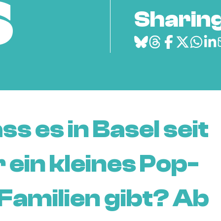
s
Sharing
s es in Basel seit
 ein kleines Pop-
Familien gibt? Ab