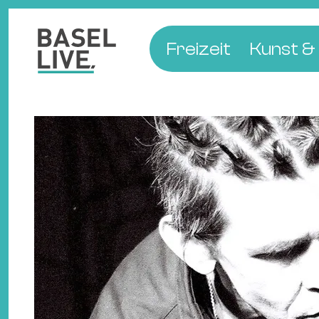
Freizeit
Kunst & 
Musik & Konzert
Museen
Club & Party
Theate
Familie & Kinder
Galerien
Kino & Film
Literat
Hotels
Natur & Parks