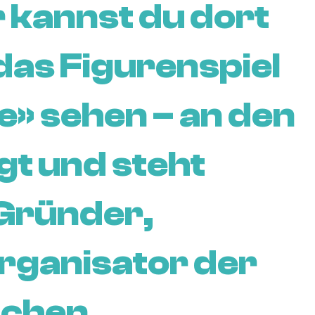
 kannst du dort
das Figurenspiel
e» sehen – an den
egt und steht
 Gründer,
rganisator der
ichen