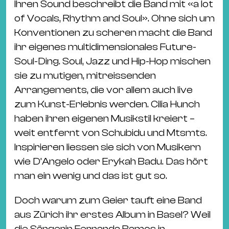
Ba
Ihren Sound beschreibt die Band mit «a lot
Gu
of Vocals, Rhythm and Soul». Ohne sich um
Kle
Konventionen zu scheren macht die Band
Kl
ihr eigenes multidimensionales Future-
St.
Soul-Ding. Soul, Jazz und Hip-Hop mischen
Jo
sie zu mutigen, mitreissenden
We
Arrangements, die vor allem auch live
Ev
zum Kunst-Erlebnis werden. Cilia Hunch
haben ihren eigenen Musikstil kreiert –
weit entfernt von Schubidu und Mtsmts.
Inspirieren liessen sie sich von Musikern
wie D’Angelo oder Erykah Badu. Das hört
Magazin
Newsletter
Suchen
man ein wenig und das ist gut so.
Doch warum zum Geier tauft eine Band
aus Zürich ihr erstes Album in Basel? Weil
die Sängerin Fernanda Ramos in