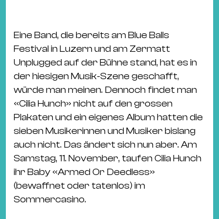
&
Kle
Co
Eine Band, die bereits am Blue Balls
St
Festival in Luzern und am Zermatt
Wo
Unplugged auf der Bühne stand, hat es in
&
der hiesigen Musik-Szene geschafft,
Le
würde man meinen. Dennoch findet man
Sc
«Cilia Hunch» nicht auf den grossen
&
Plakaten und ein eigenes Album hatten die
Uh
sieben Musikerinnen und Musiker bislang
Bl
auch nicht. Das ändert sich nun aber. Am
&
Samstag, 11. November, taufen Cilia Hunch
Pf
ihr Baby «Armed Or Deedless»
Qu
(bewaffnet oder tatenlos) im
Sommercasino.
Alt