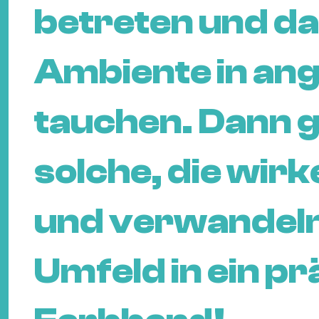
betreten und d
Ambiente in an
tauchen. Dann g
solche, die wir
und verwandeln
Umfeld in ein p