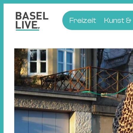
Freizeit
Kunst & 
Musik & Konzert
Museen
Club & Party
Theate
Familie & Kinder
Galerien
Kino & Film
Literat
Hotels
Natur & Parks