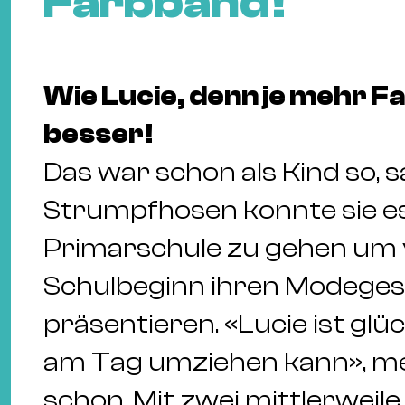
Farbband!
Wie Lucie, denn je mehr F
besser!
Das war schon als Kind so, sa
Strumpfhosen konnte sie es
Primarschule zu gehen um 
Schulbeginn ihren Modeges
präsentieren. «Lucie ist glü
am Tag umziehen kann», me
schon. Mit zwei mittlerwei