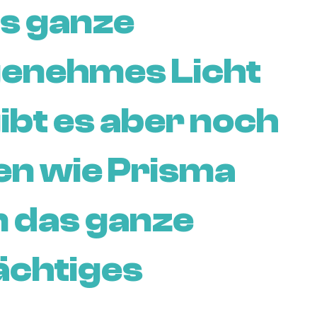
as ganze
genehmes Licht
ibt es aber noch
ken wie Prisma
 das ganze
rächtiges