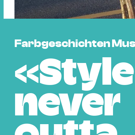
Farbgeschichten Mus
«Style
never