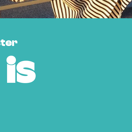
ter
 is