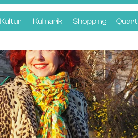
Kultur
Kulinarik
Shopping
Quart
e
Restaurants
Mode & Kleider
Altst
r
Bars & Pubs
Concept Stores
Bachl
 & Ausstellungen
Cafés & Tea Rooms
Wohnen & Leben
Gunde
ur & Bücher
Bäckereien & Konditoreien
Schmuck & Uhren
Kleinb
Blumen & Pflanze
Klybe
St. J
Wetts