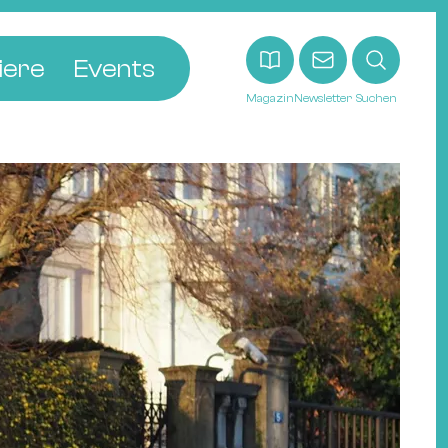
iere
Events
Magazin
Newsletter
Suchen
adt
etten
ldingen
asel
n
ck
ohann
tein