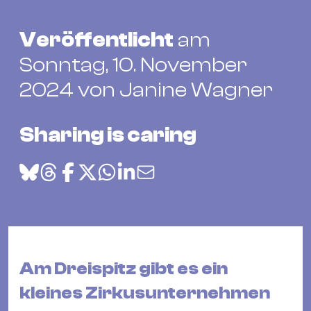
Bü
Kul
Veröffentlicht
am
Re
Sonntag, 10. November
Ba
2024 von Janine Wagner
&
Pu
Ca
Sharing is caring
&
Te
Ro
Bä
&
Kon
Sh
Am Dreispitz gibt es ein
kleines Zirkusunternehmen
Mo