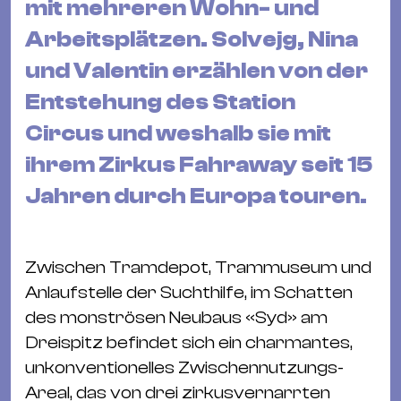
mit mehreren Wohn- und
&
Kle
Arbeitsplätzen. Solvejg, Nina
Co
und Valentin erzählen von der
St
Entstehung des Station
Wo
Circus und weshalb sie mit
&
Le
ihrem Zirkus Fahraway seit 15
Sc
Jahren durch Europa touren.
&
Uh
Bl
Zwischen Tramdepot, Trammuseum und
&
Anlaufstelle der Suchthilfe, im Schatten
Pf
des monströsen Neubaus «Syd» am
Qu
Dreispitz befindet sich ein charmantes,
unkonventionelles Zwischennutzungs-
Alt
Areal, das von drei zirkusvernarrten