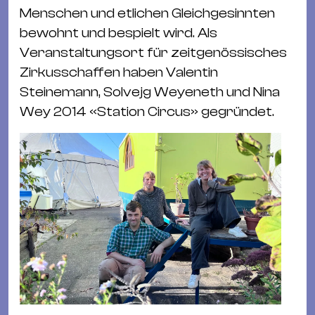
Ba
Menschen und etlichen Gleichgesinnten
Gu
bewohnt und bespielt wird. Als
Kle
Veranstaltungsort für zeitgenössisches
Kl
Zirkusschaffen haben Valentin
St.
Steinemann, Solvejg Weyeneth und Nina
Jo
Wey 2014 «Station Circus» gegründet.
We
Ev
Magazin
Newsletter
Suchen