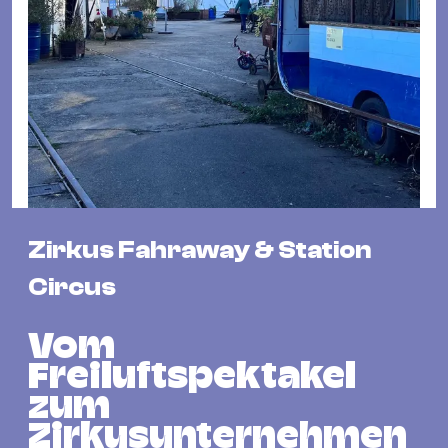
Fil
Hot
Na
&
Pa
Ku
&
Ku
Zirkus Fahraway & Station
Mu
Th
Circus
Gal
&
Vom
Au
Freiluftspektakel
Lit
zum
&
Zirkusunternehmen