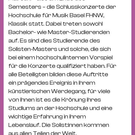
&
Semesters – die Schlusskonzerte der
Kle
Hochschule für Musik Basel FHNW,
Co
Klassik statt. Dabei treten sowohl
St
Bachelor- wie Master-Studierenden
Wo
auf. Es sind dies Studierende des
&
Solisten-Masters und solche, die sich
Le
bei einem hochschulinternen Vorspiel
Sc
für die Konzerte qualifiziert haben. Für
&
alle Beteiligten bilden diese Auftritte
Uh
ein prägendes Ereignis in ihrem
Bl
künstlerischen Werdegang, für viele
&
von ihnen ist es die Krönung ihres
Pf
Studiums an der Hochschule und eine
Qu
wichtige Erfahrung in ihrem
Lebenslauf. Die Solist:innen kommen
Alt
aus allen Teilen der Welt.