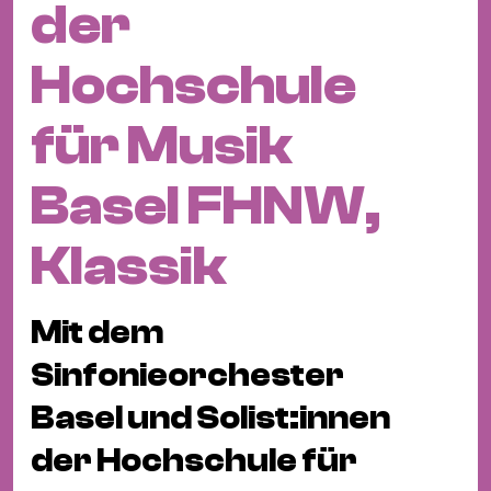
der
Fil
Hot
Hochschule
Na
&
für Musik
Pa
Ku
Basel FHNW,
&
Ku
Klassik
Mu
Th
Mit dem
Gal
&
Sinfonieorchester
Au
Basel und Solist:innen
Lit
der Hochschule für
&