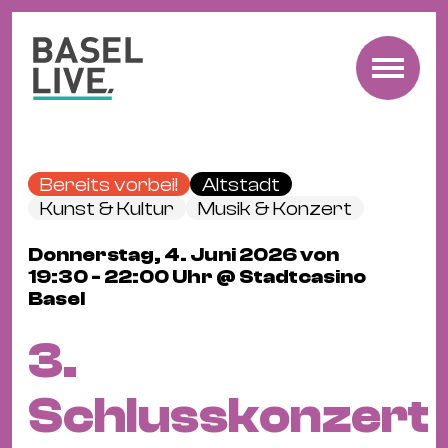
Fre
Mu
&
Bereits vorbei!
Altstadt
Ko
Kunst & Kultur
Musik & Konzert
Cl
Donnerstag, 4. Juni 2026 von
&
19:30 - 22:00 Uhr @ Stadtcasino
Pa
Basel
Fam
&
3.
Kin
Kin
Schlusskonzert
&