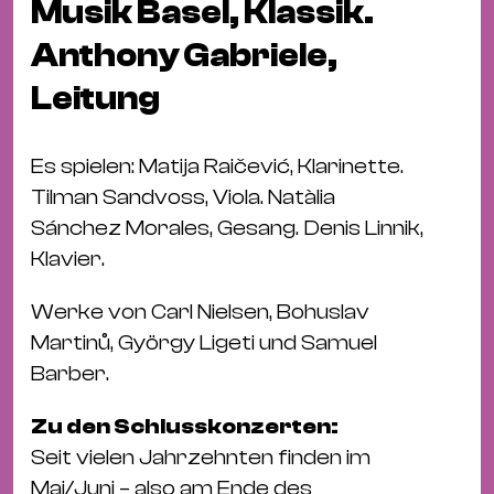
Bü
Musik Basel, Klassik.
Kul
Anthony Gabriele,
Re
Leitung
Ba
&
Es spielen: Matija Raičević, Klarinette.
Pu
Tilman Sandvoss, Viola. Natàlia
Ca
Sánchez Morales, Gesang. Denis Linnik,
&
Klavier.
Te
Ro
Werke von Carl Nielsen, Bohuslav
Bä
Martinů, György Ligeti und Samuel
&
Barber.
Kon
Sh
Zu den Schlusskonzerten:
Seit vielen Jahrzehnten finden im
Mo
Mai/Juni – also am Ende des