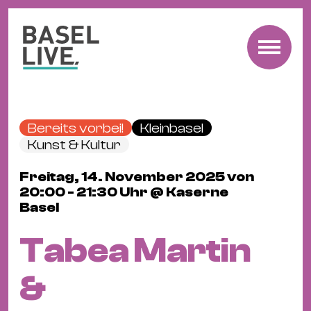
Fre
Mu
&
Bereits vorbei!
Kleinbasel
Ko
Kunst & Kultur
Cl
Freitag, 14. November 2025 von
&
20:00 - 21:30 Uhr @ Kaserne
Pa
Basel
Fam
&
Tabea Martin
Kin
Kin
&
&