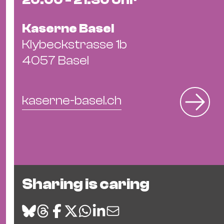
Ba
Gu
Kaserne Basel
Kle
Kl
Klybeckstrasse 1b
St.
4057 Basel
Jo
We
Ev
kaserne-basel.ch
Magazin
Newsletter
Suchen
Sharing is caring