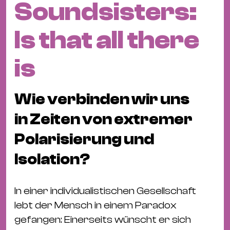
Soundsisters:
Fil
Hot
Is that all there
Na
&
is
Pa
Ku
&
Wie verbinden wir uns
Ku
in Zeiten von extremer
Mu
Polarisierung und
Th
Isolation?
Gal
&
Au
In einer individualistischen Gesellschaft
Lit
lebt der Mensch in einem Paradox
&
gefangen: Einerseits wünscht er sich