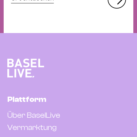
Plattform
Über BaselLive
Vermarktung