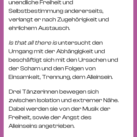
Bü
unendliche Freiheit und
Kul
Selbstbestimmung andererseits,
verlangt er nach Zugehörigkeit und
Re
ehrlichem Austausch.
Ba
&
Is that all there is
untersucht den
Pu
Umgang mit der Abhängigkeit und
Ca
beschäftigt sich mit den Ursachen und
&
der Scham und den Folgen von
Te
Einsamkeit, Trennung, dem Alleinsein.
Ro
Bä
Drei Tänzerinnen bewegen sich
&
zwischen Isolation und extremer Nähe.
Kon
Dabei werden sie von der Musik der
Sh
Freiheit, sowie der Angst des
Alleinseins angetrieben.
Mo