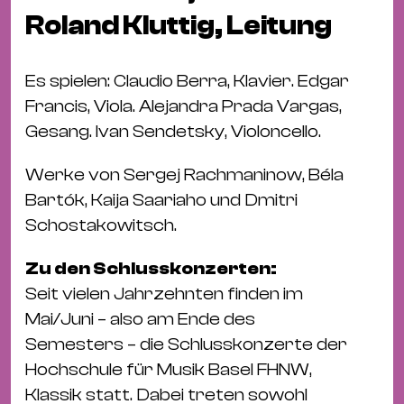
Bü
Roland Kluttig, Leitung
Kul
Re
Es spielen: Claudio Berra, Klavier. Edgar
Ba
Francis, Viola. Alejandra Prada Vargas,
&
Gesang. Ivan Sendetsky, Violoncello.
Pu
Ca
Werke von Sergej Rachmaninow, Béla
&
Bartók, Kaija Saariaho und Dmitri
Te
Schostakowitsch.
Ro
Zu den Schlusskonzerten:
Bä
Seit vielen Jahrzehnten finden im
&
Mai/Juni – also am Ende des
Kon
Semesters – die Schlusskonzerte der
Sh
Hochschule für Musik Basel FHNW,
Mo
Klassik statt. Dabei treten sowohl