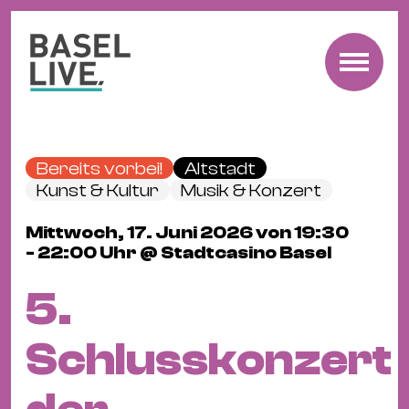
Fre
Mu
&
Bereits vorbei!
Altstadt
Ko
Kunst & Kultur
Musik & Konzert
Cl
Mittwoch, 17. Juni 2026 von 19:30
&
- 22:00 Uhr @ Stadtcasino Basel
Pa
Fam
5.
&
Kin
Schlusskonzert
Kin
&