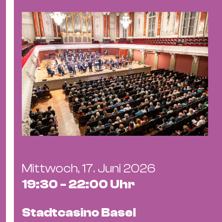
Ba
Gu
Kle
Kl
St.
Jo
We
Ev
Mittwoch, 17. Juni 2026
Magazin
Newsletter
Suchen
19:30 - 22:00 Uhr
Stadtcasino Basel