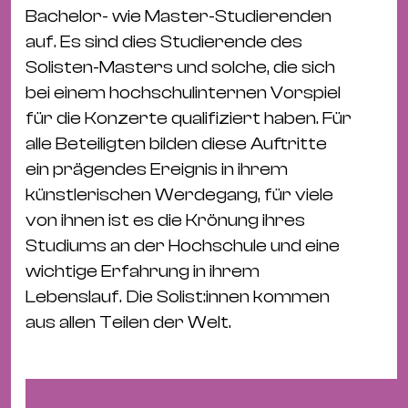
&
Bachelor- wie Master-Studierenden
Kle
auf. Es sind dies Studierende des
Co
Solisten-Masters und solche, die sich
St
bei einem hochschulinternen Vorspiel
Wo
für die Konzerte qualifiziert haben. Für
&
alle Beteiligten bilden diese Auftritte
Le
ein prägendes Ereignis in ihrem
Sc
künstlerischen Werdegang, für viele
&
von ihnen ist es die Krönung ihres
Uh
Studiums an der Hochschule und eine
Bl
wichtige Erfahrung in ihrem
&
Lebenslauf. Die Solist:innen kommen
Pf
aus allen Teilen der Welt.
Qu
Alt