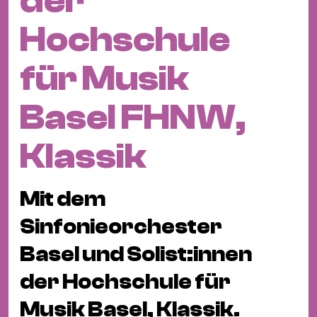
der
Fil
Hot
Hochschule
Na
&
für Musik
Pa
Ku
Basel FHNW,
&
Ku
Klassik
Mu
Mit dem
Th
Gal
Sinfonieorchester
&
Basel und Solist:innen
Au
Lit
der Hochschule für
&
Musik Basel, Klassik.